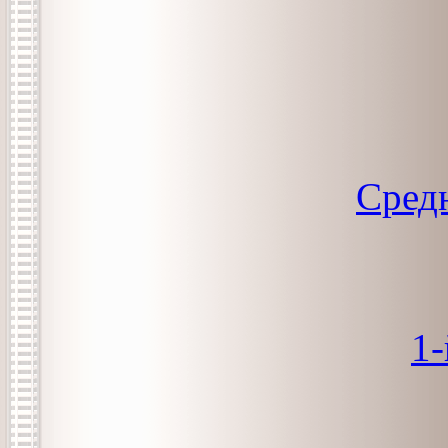
Средн
1