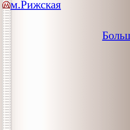
м.Рижская
Больш