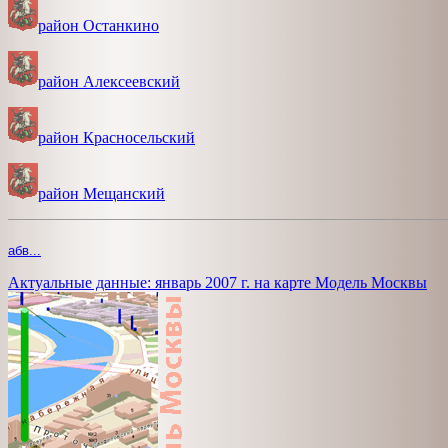
район Останкино
район Алексеевский
район Красносельский
район Мещанский
абв...
Актуальные данные: январь 2007 г. на карте Модель Москвы