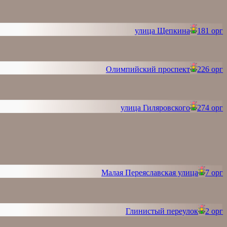
улица Щепкина
181 орг
Олимпийский проспект
226 орг
улица Гиляровского
274 орг
Малая Переяславская улица
7 орг
Глинистый переулок
2 орг