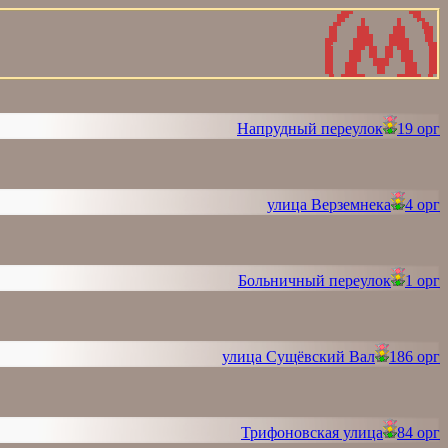
Напрудный переулок
19 орг
улица Верземнека
4 орг
Больничный переулок
1 орг
улица Сущёвский Вал
186 орг
Трифоновская улица
84 орг