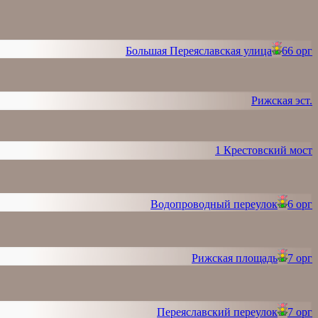
Большая Переяславская улица
66 орг
Рижская эст.
1 Крестовский мост
Водопроводный переулок
6 орг
Рижская площадь
7 орг
Переяславский переулок
7 орг