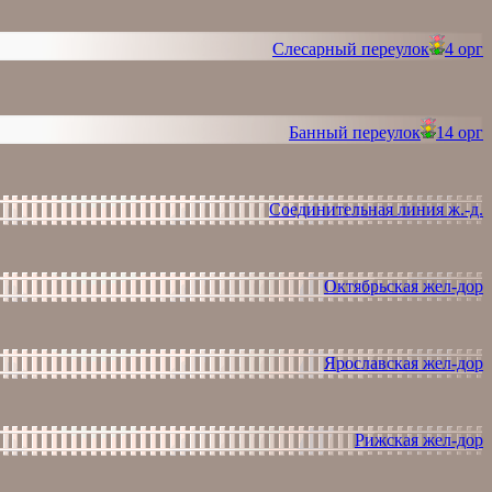
Слесарный переулок
4 орг
Банный переулок
14 орг
Соединительная линия ж.-д.
Октябрьская жел-дор
Ярославская жел-дор
Рижская жел-дор