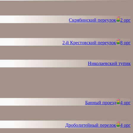
Скрябинский переулок
2 орг
2-й Крестовский переулок
8 орг
Николаевский тупик
Банный проезд
4 орг
Дроболитейный перелок
4 орг