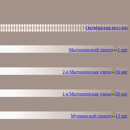
Октябрьская жел-дор
Мытищинский проезд
1 орг
2-я Мытищинская улица
16 орг
1-я Мытищинская улица
20 орг
Мурманский проезд
13 орг