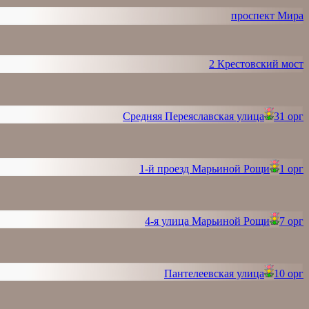
проспект Мира
2 Крестовский мост
Средняя Переяславская улица
31 орг
1-й проезд Марьиной Рощи
1 орг
4-я улица Марьиной Рощи
7 орг
Пантелеевская улица
10 орг