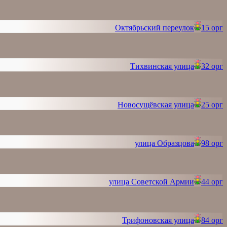
Октябрьский переулок
15 орг
Тихвинская улица
32 орг
Новосущёвская улица
25 орг
улица Образцова
98 орг
улица Советской Армии
44 орг
Трифоновская улица
84 орг