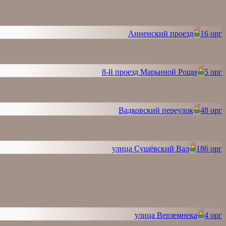
Анненский проезд
16 орг
8-й проезд Марьиной Рощи
5 орг
Вадковский переулок
48 орг
улица Сущёвский Вал
186 орг
улица Верземнека
4 орг