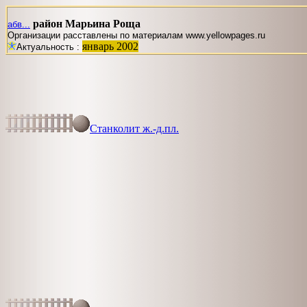
район Марьина Роща
абв...
Организации расставлены по материалам www.yellowpages.ru
январь 2002
Актуальность :
Станколит ж.-д.пл.