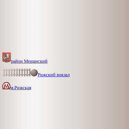
район Мещанский
Рижский вокзал
м.Рижская