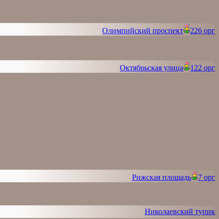
Олимпийский проспект
226 орг
Октябрьская улица
122 орг
Рижская площадь
7 орг
Николаевский тупик