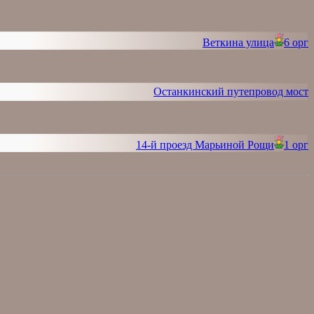
Веткина улица
6 орг
Останкинский путепровод мост
14-й проезд Марьиной Рощи
1 орг