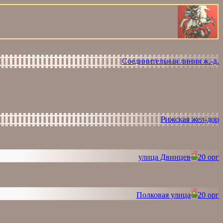
Соединительная линия ж.-д.
Рижская жел-дор
улица Двинцев
20 орг
Полковая улица
20 орг