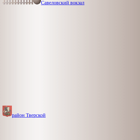
Савеловский вокзал
район Тверской