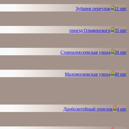
Зубарев переулок
21 орг
проезд Ольминского
35 орг
Староалексеевская улица
26 орг
Маломосковская улица
40 орг
Дроболитейный перелок
4 орг