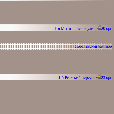
1-я Мытищинская улица
20 орг
Ярославская жел-дор
1-й Рижский переулок
23 орг