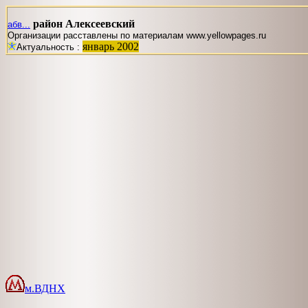
район Алексеевский
абв...
Организации расставлены по материалам www.yellowpages.ru
январь 2002
Актуальность :
м.ВДНХ