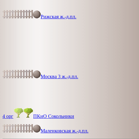
Рижская ж.-д.пл.
Москва 3 ж.-д.пл.
4 орг
ПКиО Сокольники
Маленковская ж.-д.пл.