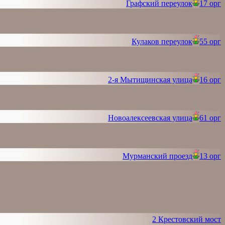
Графский переулок
17 орг
Кулаков переулок
55 орг
2-я Мытищинская улица
16 орг
Новоалексеевская улица
61 орг
Мурманский проезд
13 орг
2 Крестовский мост