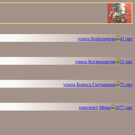
улица Кибальчича
41 орг
улица Космонавтов
51 орг
улица Бориса Галушкина
75 орг
проспект Мира
1077 орг