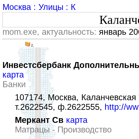
Москва : Улицы : К
Каланч
mom.exe, актуальность:
январь 20
2,
Инвестсбербанк Дополнительны
карта
Банки
107174, Москва, Каланчевская у
т.2622545, ф.2622555,
http://ww
Меркант Св
карта
Матрацы - Производство