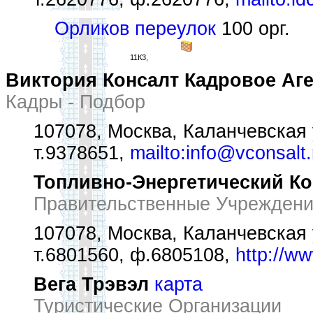
Орликов переулок
100 орг.
11К3,
Виктория Консалт Кадровое Аг
Кадры - Подбор
107078, Москва, Каланчевская ул
т.9378651,
mailto:info@vconsalt.
Топливно-Энергетический Ко
Правительственные Учрежден
107078, Москва, Каланчевская у
т.6801560, ф.6805108,
http://w
Вега Трэвэл
карта
Туристические Организации