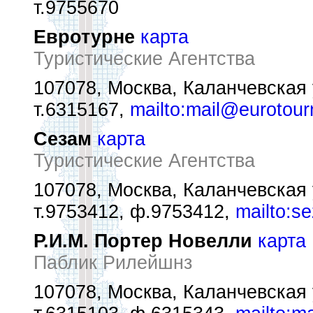
т.9755670
Евротурне
карта
Туристические Агентства
107078, Москва, Каланчевская у
т.6315167,
mailto:mail@eurotour
Сезам
карта
Туристические Агентства
107078, Москва, Каланчевская у
т.9753412, ф.9753412,
mailto:s
Р.И.М. Портер Новелли
карта
Паблик Рилейшнз
107078, Москва, Каланчевская у