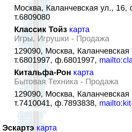
Москва, Каланчевская ул., 16, 
т.6809080
Классик Тойз
карта
Игры, Игрушки - Продажа
129090, Москва, Каланчевская у
т.6801997, ф.6801997,
mailto:c
Китальфа-Рон
карта
Бытовая Техника - Продажа
129090, Москва, Каланчевская 
т.7410041, ф.7893838,
mailto:ki
Эскартэ
карта