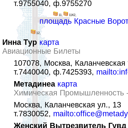
т.9755040, ф.9755270
11,
11К2,
площадь Красные Воро
12,
Инна Тур
карта
Авиационные Билеты
107078, Москва, Каланчевская 
т.7440040, ф.7425393,
mailto:in
Метадинеа
карта
Химическая Промышленность -
Москва, Каланчевская ул., 13
т.7830052,
mailto:office@metady
Женский Вытрезвитель Гувд 