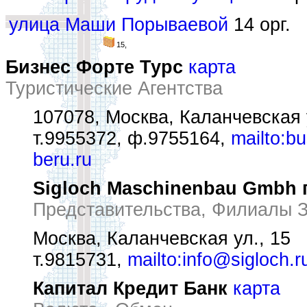
улица Маши Порываевой
14 орг.
15,
Бизнес Форте Турс
карта
Туристические Агентства
107078, Москва, Каланчевская 
т.9955372, ф.9755164,
mailto:b
beru.ru
Sigloch Maschinenbau Gmbh 
Представительства, Филиалы 
Москва, Каланчевская ул., 15
т.9815731,
mailto:info@sigloch.r
Капитал Кредит Банк
карта