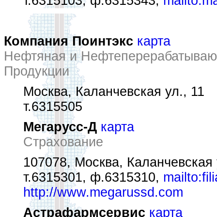
т.6315103, ф.6315343,
mailto:m
Компания Поинтэкс
карта
Нефтяная и Нефтеперерабатываю
Продукции
Москва, Каланчевская ул., 11
т.6315505
Мегарусс-Д
карта
Страхование
107078, Москва, Каланчевская ул
т.6315301, ф.6315310,
mailto:f
http://www.megarussd.com
Астрафармсервис
карта