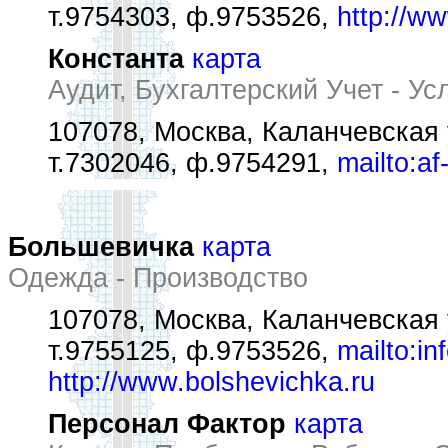
т.9754303, ф.9753526,
http://w
Константа
карта
Аудит, Бухгалтерский Учет - Ус
107078, Москва, Каланчевская 
т.7302046, ф.9754291,
mailto:a
Большевичка
карта
Одежда - Производство
107078, Москва, Каланчевская 
т.9755125, ф.9753526,
mailto:i
http://www.bolshevichka.ru
Персонал Фактор
карта