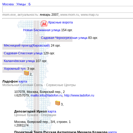
Москва : Улицы : Б
mom.exe, актуальность:
январь 2007,
www.mom.ru, www.map.ru
Красные ворота
Новая Басманная улица
154 орг.
Садовая-Черногрязская улица
83 орг.
Мясницкий проезд(Кировский)
24 орг.
Садовая-Спасская улица
129 орг.
Каланчёвская улица
107 орг.
Хоромный туп.
3 орг.
2,
Ладофон
карта
Мобильная Сотовая Связь - Сервисные Центры
107078, Москва, Боярский пер., 2
т.6257079,
mailto:info@ladofon.ru
,
http://www.ladofon.ru
3,
Депозитарий Иркол
карта
Ценные Бумаги - Операции
Москва, Боярский пер., 3/4, строен. 1
т.2081174
Проектный Театр Русская Антреприза Михаила Козакова
карта