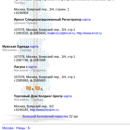
Театры
Москва, Боярский пер., 3/4, строен. 1
т.6246904
Иркол Специализированный Регистратор
карта
Ценные Бумаги
107078, Москва, Боярский пер., 3/4, стр.1
т.2081515, ф.2083434,
mailto:ircol@ircol.ru
,
http://www.ircol.ru
Мужская Одежда
карта
Магазины - Одежда
107078, Москва, Боярский пер., 3/4, стр.1
т.2087746, ф.2087698
Лагуна +
карта
Магазины - Продукты
107078, Москва, Боярский пер., 3/4, стр.1
т.2085883, ф.2085883
4,
6,
Торговый Дом Холдинг-Центр
карта
Магазины - Одежда
Москва, Боярский пер., 6/2
т.6246183,
http://www.hcdom.ru
Большой Козловский переулок
22 орг.
Москва : Улицы : Б