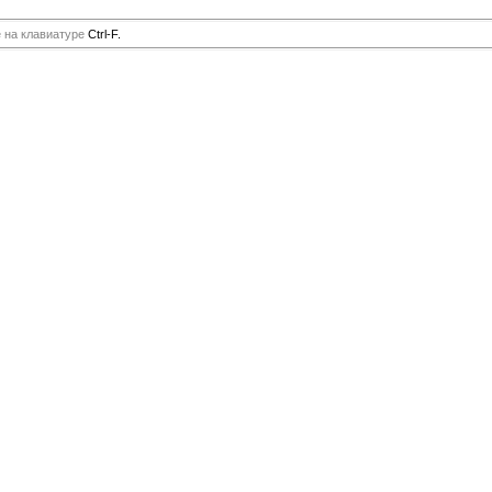
е на клавиатуре
Ctrl-F.