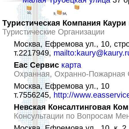
Малая Трубецкая улица
37 ор
10,
9,
9А,
Туристическая Компания Каури
Туристические Организации
Москва, Ефремова ул., 10, стро
т.2217949,
mailto:kaury@kaury.r
Еас Сервис
карта
Охранная, Охранно-Пожарная С
Москва, Ефремова ул., 10
т.7556245,
http://www.easservic
Невская Консалтинговая Ком
Консультации по Вопросам Ме
Москва, Ефремова ул., 10, к. 2