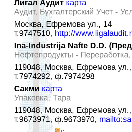
Лигал Аудит
карта
Аудит, Бухгалтерский Учет - Ус
Москва, Ефремова ул., 14
т.9747510,
http://www.ligalaudit.
Ina-Industrija Nafte D.D. (Пр
Нефтепродукты - Переработка,
119048, Москва, Ефремова ул.,
т.7974292, ф.7974298
Сакми
карта
Упаковка, Тара
119048, Москва, Ефремова ул.,
т.9673971, ф.9673970,
mailto:
17,