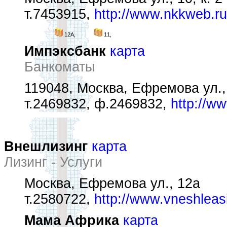
т.7453915,
http://www.nkkweb.ru
12А,
11,
Импэксбанк
карта
Банкоматы
119048, Москва, Ефремова ул.,
т.2469832, ф.2469832,
http://w
Внешлизинг
карта
Лизинг - Услуги
Москва, Ефремова ул., 12а
т.2580722,
http://www.vneshleas
Мама Африка
карта