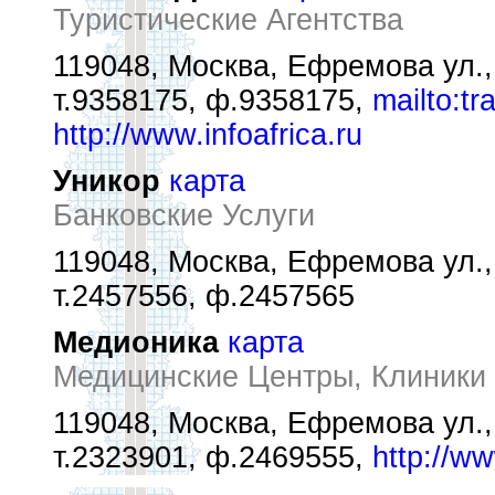
Туристические Агентства
119048, Москва, Ефремова ул.,
т.9358175, ф.9358175,
mailto:t
http://www.infoafrica.ru
Уникор
карта
Банковские Услуги
119048, Москва, Ефремова ул.,
т.2457556, ф.2457565
Медионика
карта
Медицинские Центры, Клиники
119048, Москва, Ефремова ул.,
т.2323901, ф.2469555,
http://ww