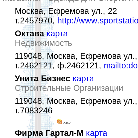
Москва, Ефремова ул., 22
т.2457970,
http://www.sportstati
Октава
карта
Недвижимость
119048, Москва, Ефремова ул.,
т.2462121, ф.2462121,
mailto:d
Унита Бизнес
карта
Строительные Организации
119048, Москва, Ефремова ул.,
т.7083246
23К2,
Фирма Гартал-М
карта