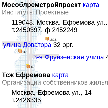
Мособлремстройпроект
карта
Институты Проектные
119048, Москва, Ефремова ул.,
т.2450397, ф.2452249
15/22,
улица Доватора
32 орг.
26,
3-я Фрунзенская улица
4
14,
Тсж Ефремова
карта
Организации собственников жиль
Москва, Ефремова ул., 14
т.2426335