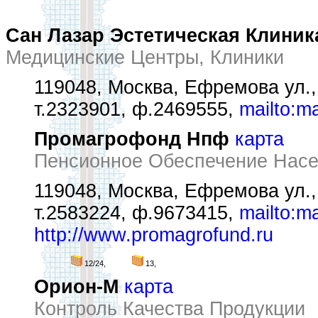
Сан Лазар Эстетическая Клини
Медицинские Центры, Клиники
119048, Москва, Ефремова ул.,
т.2323901, ф.2469555,
mailto:ma
Промагрофонд Нпф
карта
Пенсионное Обеспечение Нас
119048, Москва, Ефремова ул.,
т.2583224, ф.9673415,
mailto:m
http://www.promagrofund.ru
12/24,
13,
Орион-М
карта
Контроль Качества Продукции