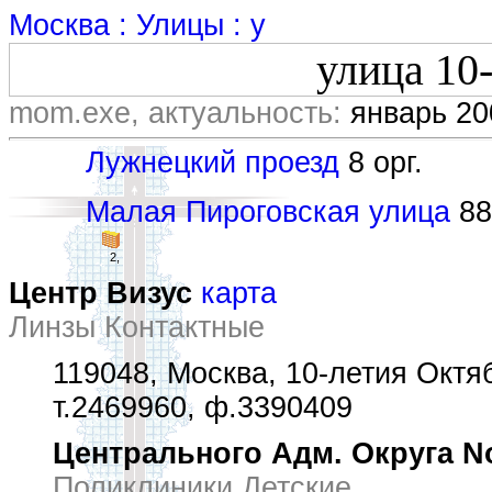
Москва : Улицы : у
улица 10
mom.exe, актуальность:
январь 20
Лужнецкий проезд
8 орг.
Малая Пироговская улица
88
2,
Центр Визус
карта
Линзы Контактные
119048, Москва, 10-летия Октяб
т.2469960, ф.3390409
Центрального Адм. Округа N
Поликлиники Детские