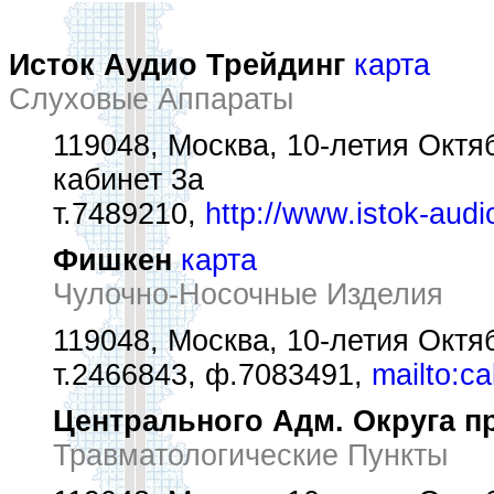
Исток Аудио Трейдинг
карта
Слуховые Аппараты
119048, Москва, 10-летия Октяб
кабинет 3а
т.7489210,
http://www.istok-aud
Фишкен
карта
Чулочно-Носочные Изделия
119048, Москва, 10-летия Октябр
т.2466843, ф.7083491,
mailto:c
Центрального Адм. Округа п
Травматологические Пункты