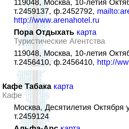
119048, Москва, 10-летия Октяб
т.2459137, ф.2452792,
mailto:a
http://www.arenahotel.ru
Пора Отдыхать
карта
Туристические Агентства
119048, Москва, 10-летия Октяб
т.2456410, ф.2456410,
http://ww
Кафе Табака
карта
Кафе
Москва, Десятилетия Октября у
т.2459124
Альфа-Арс
карта