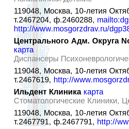
119048, Москва, 10-летия Октяб
т.2467204, ф.2460288,
mailto:d
http://www.mosgorzdrav.ru/dgp3
Центрального Адм. Округа N
карта
Диспансеры Психоневрологиче
119048, Москва, 10-летия Октябр
т.2467619,
http://www.mosgorzd
Ильдент Клиника
карта
Стоматологические Клиники, Ц
119048, Москва, 10-летия Октябр
т.2467791, ф.2467791,
http://w