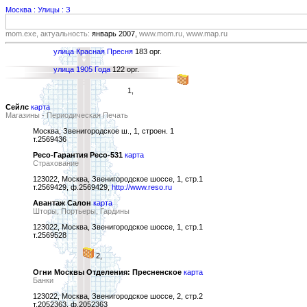
Москва : Улицы : З
mom.exe, актуальность:
январь 2007,
www.mom.ru, www.map.ru
улица Красная Пресня
183 орг.
улица 1905 Года
122 орг.
1,
Сейлс
карта
Магазины - Периодическая Печать
Москва, Звенигородское ш., 1, строен. 1
т.2569436
Ресо-Гарантия Ресо-531
карта
Страхование
123022, Москва, Звенигородское шоссе, 1, стр.1
т.2569429, ф.2569429,
http://www.reso.ru
Авантаж Салон
карта
Шторы, Портьеры, Гардины
123022, Москва, Звенигородское шоссе, 1, стр.1
т.2569528
2,
Огни Москвы Отделения: Пресненское
карта
Банки
123022, Москва, Звенигородское шоссе, 2, стр.2
т.2052363, ф.2052363