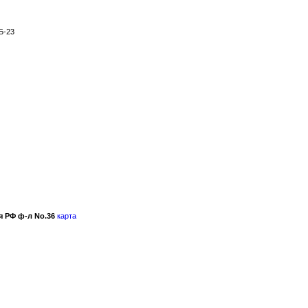
Б-23
 РФ ф-л No.36
карта