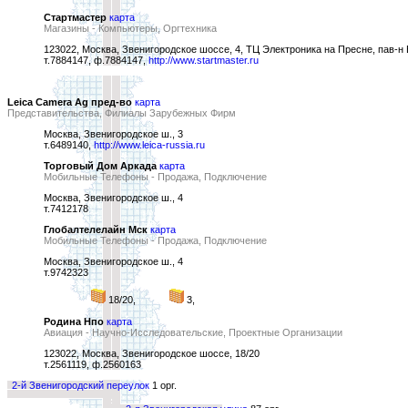
Стартмастер
карта
Магазины - Компьютеры, Оргтехника
123022, Москва, Звенигородское шоссе, 4, ТЦ Электроника на Пресне, пав-н
т.7884147, ф.7884147,
http://www.startmaster.ru
Leica Camera Ag пред-во
карта
Представительства, Филиалы Зарубежных Фирм
Москва, Звенигородское ш., 3
т.6489140,
http://www.leica-russia.ru
Торговый Дом Аркада
карта
Мобильные Телефоны - Продажа, Подключение
Москва, Звенигородское ш., 4
т.7412178
Глобалтелелайн Мск
карта
Мобильные Телефоны - Продажа, Подключение
Москва, Звенигородское ш., 4
т.9742323
18/20,
3,
Родина Нпо
карта
Авиация - Научно-Исследовательские, Проектные Организации
123022, Москва, Звенигородское шоссе, 18/20
т.2561119, ф.2560163
2-й Звенигородский переулок
1 орг.