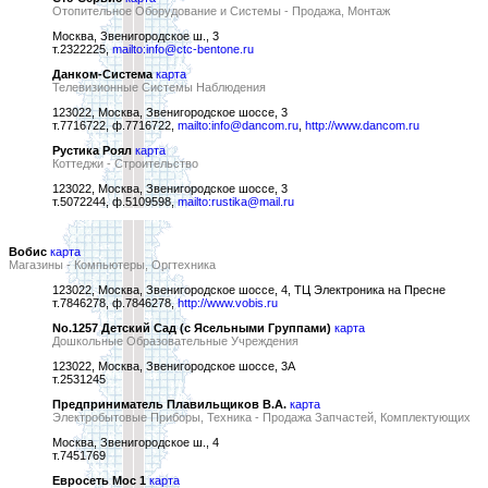
Отопительное Оборудование и Системы - Продажа, Монтаж
Москва, Звенигородское ш., 3
т.2322225,
mailto:info@ctc-bentone.ru
Данком-Система
карта
Телевизионные Системы Наблюдения
123022, Москва, Звенигородское шоссе, 3
т.7716722, ф.7716722,
mailto:info@dancom.ru
,
http://www.dancom.ru
Рустика Роял
карта
Коттеджи - Строительство
123022, Москва, Звенигородское шоссе, 3
т.5072244, ф.5109598,
mailto:rustika@mail.ru
Вобис
карта
Магазины - Компьютеры, Оргтехника
123022, Москва, Звенигородское шоссе, 4, ТЦ Электроника на Пресне
т.7846278, ф.7846278,
http://www.vobis.ru
No.1257 Детский Сад (с Ясельными Группами)
карта
Дошкольные Образовательные Учреждения
123022, Москва, Звенигородское шоссе, 3А
т.2531245
Предприниматель Плавильщиков В.А.
карта
Электробытовые Приборы, Техника - Продажа Запчастей, Комплектующих
Москва, Звенигородское ш., 4
т.7451769
Евросеть Мос 1
карта