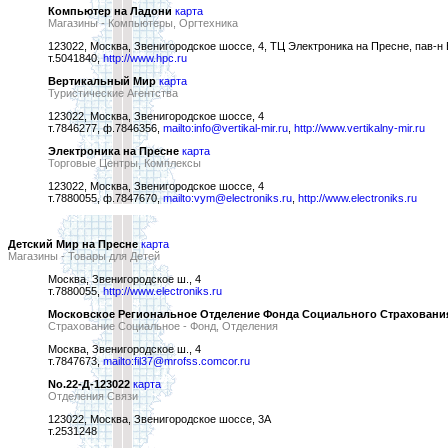
Компьютер на Ладони
карта
Магазины - Компьютеры, Оргтехника
123022, Москва, Звенигородское шоссе, 4, ТЦ Электроника на Пресне, пав-н 
т.5041840,
http://www.hpc.ru
Вертикальный Мир
карта
Туристические Агентства
123022, Москва, Звенигородское шоссе, 4
т.7846277, ф.7846356,
mailto:info@vertikal-mir.ru
,
http://www.vertikalny-mir.ru
Электроника на Пресне
карта
Торговые Центры, Комплексы
123022, Москва, Звенигородское шоссе, 4
т.7880055, ф.7847670,
mailto:vym@electroniks.ru
,
http://www.electroniks.ru
Детский Мир на Пресне
карта
Магазины - Товары для Детей
Москва, Звенигородское ш., 4
т.7880055,
http://www.electroniks.ru
Московское Региональное Отделение Фонда Социального Страхования
Страхование Социальное - Фонд, Отделения
Москва, Звенигородское ш., 4
т.7847673,
mailto:fil37@mrofss.comcor.ru
No.22-Д-123022
карта
Отделения Связи
123022, Москва, Звенигородское шоссе, 3А
т.2531248