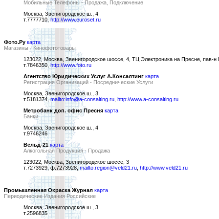
Мобильные Телефоны - Продажа, Подключение
Москва, Звенигородское ш., 4
т.7777710,
http://www.euroset.ru
Фото.Ру
карта
Магазины - Кинофототовары
123022, Москва, Звенигородское шоссе, 4, ТЦ Электроника на Пресне, пав-н 
т.7846350,
http://www.foto.ru
Агентство Юридических Услуг А.Консалтинг
карта
Регистрация Организаций - Посреднические Услуги
Москва, Звенигородское ш., 3
т.5181374,
mailto:info@a-consalting.ru
,
http://www.a-consalting.ru
Метробанк доп. офис Пресня
карта
Банки
Москва, Звенигородское ш., 4
т.9746246
Вельд-21
карта
Алкогольная Продукция - Продажа
123022, Москва, Звенигородское шоссе, 3
т.7273929, ф.7273928,
mailto:region@veld21.ru
,
http://www.veld21.ru
Промышленная Окраска Журнал
карта
Периодические Издания Российские
Москва, Звенигородское ш., 3
т.2596835