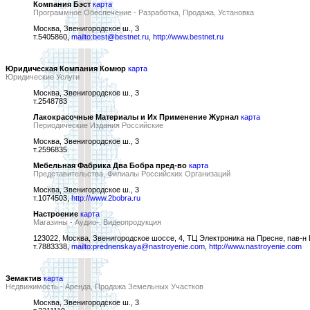
Компания Бэст
карта
Программное Обеспечение - Разработка, Продажа, Установка
Москва, Звенигородское ш., 3
т.5405860,
mailto:best@bestnet.ru
,
http://www.bestnet.ru
Юридическая Компания Комюр
карта
Юридические Услуги
Москва, Звенигородское ш., 3
т.2548783
Лакокрасочные Материалы и Их Применение Журнал
карта
Периодические Издания Российские
Москва, Звенигородское ш., 3
т.2596835
Мебельная Фабрика Два Бобра пред-во
карта
Представительства, Филиалы Российских Организаций
Москва, Звенигородское ш., 3
т.1074503,
http://www.2bobra.ru
Настроение
карта
Магазины - Аудио-, Видеопродукция
123022, Москва, Звенигородское шоссе, 4, ТЦ Электроника на Пресне, пав-н
т.7883338,
mailto:prednenskaya@nastroyenie.com
,
http://www.nastroyenie.com
Земактив
карта
Недвижимость - Аренда, Продажа Земельных Участков
Москва, Звенигородское ш., 3