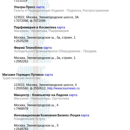
т.2211119
Ультра-Пресс
карта
Газеты и Периодические Издания - Подписка, Распространение
123022, Москва, Звенигородское шоссе, 3А
т.7072096, ф.7072096
Парфюмерия и Косметика
карта
Магазины - Косметика, Парфюмерия
Москва, Звенигородское ш., 3а, строен. 1
т.2525239
Фирма Техноблок
карта
Холодильное Промышленное Оборудование - Продажа
Москва, Звенигородское ш., 3а, строен. 1
т.2582262
Магазин Горящих Путевок
карта
Туристические Агентства
123022, Москва, Звенигородское шоссе, 4
т.2555560, ф.2550512,
http://www.tournews.ru
Макцентр - Компьютер на Ладони
карта
Магазины - Компьютеры, Оргтехника
Москва, Звенигородское ш., 4
т.7468978
Инновационная Компания Бизнес-Лоция
карта
Юридические Услуги
Москва, Звенигородское ш., 3
т.2548783