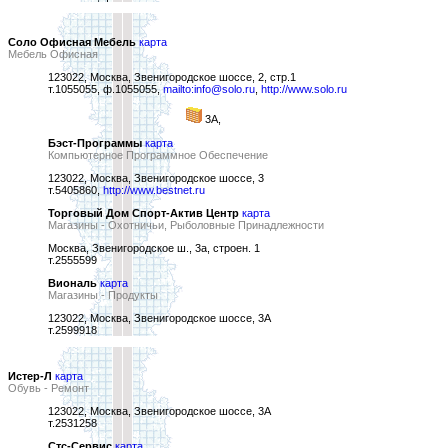
Соло Офисная Мебель
карта
Мебель Офисная
123022, Москва, Звенигородское шоссе, 2, стр.1
т.1055055, ф.1055055,
mailto:info@solo.ru
,
http://www.solo.ru
3А,
Бэст-Программы
карта
Компьютерное Программное Обеспечение
123022, Москва, Звенигородское шоссе, 3
т.5405860,
http://www.bestnet.ru
Торговый Дом Спорт-Актив Центр
карта
Магазины - Охотничьи, Рыболовные Принадлежности
Москва, Звенигородское ш., 3а, строен. 1
т.2555599
Виональ
карта
Магазины - Продукты
123022, Москва, Звенигородское шоссе, 3А
т.2599918
Истер-Л
карта
Обувь - Ремонт
123022, Москва, Звенигородское шоссе, 3А
т.2531258
Стс-Сервис
карта