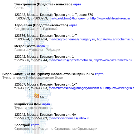
Электроника (Представительство)
карта
Связь
123242, Москва, Красная Пресня ул., 1-7, офис 570
т.3633953, ф.3633953,
mailto:elektron@hungary.ru
,
http://www.elektronika-m.ru
Агро-Кеми (Представительство)
карта
Средства Защиты Растений
123376, Москва, Красная Пресня ул., 1-7
т.3633974, ф.3633934,
mailto:agro-chemie@hungary.ru
,
http://www.agrochemie.h
Метро Газета
карта
Газеты и Журналы - Редакции
123242, Москва, Красная Пресня ул., 1
т.2526666, ф.2526344,
mailto:metro@gazetametro.ru
,
http://www.gazetametro.ru
Бюро Советника по Туризму Посольства Венгрии в РФ
карта
Туристические Информационные Бюро
125167, Москва, Красная Пресня ул., 1-7
т.3633962, ф.3633963,
mailto:htmoscow@hungarytourism.hu
,
http://www.vengria.
4А,
Индийский Дом
карта
Туристические Агентства
123242, Москва, Красная Пресня ул., 4А
т.2559303, ф.2559303,
mailto:indianhouse@inbox.ru
Зоострой
карта
Строительные, Ремонтно-Строительные Организации