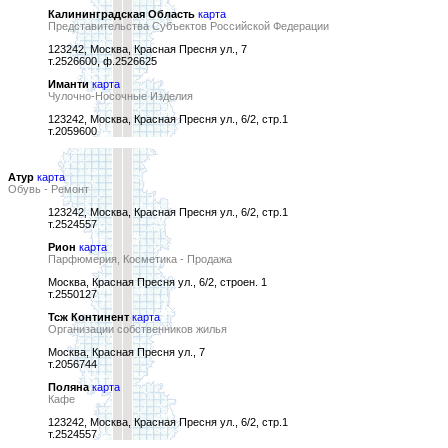
Калининградская Область
карта
Представительства Субъектов Российской Федерации
123242, Москва, Красная Пресня ул., 7
т.2526600, ф.2526625
Иманти
карта
Чулочно-Носочные Изделия
123242, Москва, Красная Пресня ул., 6/2, стр.1
т.2059600
Атур
карта
Обувь - Ремонт
123242, Москва, Красная Пресня ул., 6/2, стр.1
т.2524557
Рион
карта
Парфюмерия, Косметика - Продажа
Москва, Красная Пресня ул., 6/2, строен. 1
т.2550127
Тсж Континент
карта
Организации собственников жилья
Москва, Красная Пресня ул., 7
т.2056744
Поляна
карта
Кафе
123242, Москва, Красная Пресня ул., 6/2, стр.1
т.2524557