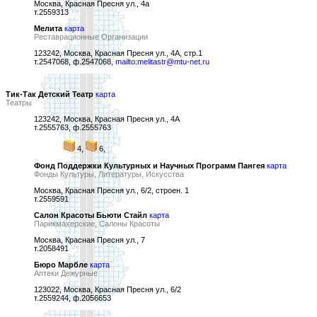
Москва, Красная Пресня ул., 4а
т.2559313
Мелита
карта
Реставрационные Организации
123242, Москва, Красная Пресня ул., 4А, стр.1
т.2547068, ф.2547068,
mailto:melitastr@mtu-net.ru
Тик-Так Детский Театр
карта
Театры
123242, Москва, Красная Пресня ул., 4А
т.2555763, ф.2555763
4,
6,
Фонд Поддержки Культурных и Научных Программ Пангея
карта
Фонды Культуры, Литературы, Искусства
Москва, Красная Пресня ул., 6/2, строен. 1
т.2559591
Салон Красоты Бьюти Стайл
карта
Парикмахерские, Салоны Красоты
Москва, Красная Пресня ул., 7
т.2058491
Бюро Марбле
карта
Аптеки Дежурные
123022, Москва, Красная Пресня ул., 6/2
т.2559244, ф.2056653