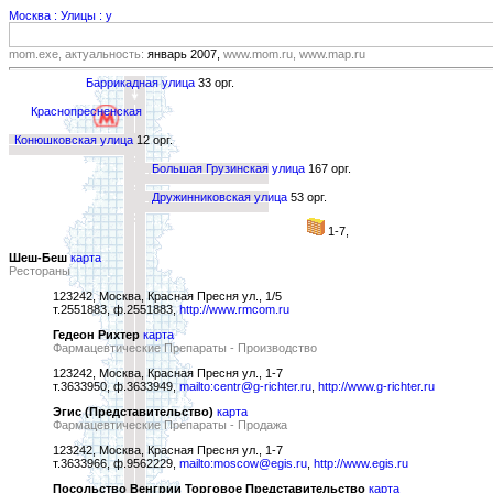
Москва : Улицы : у
mom.exe, актуальность:
январь 2007,
www.mom.ru, www.map.ru
Баррикадная улица
33 орг.
Краснопресненская
Конюшковская улица
12 орг.
Большая Грузинская улица
167 орг.
Дружинниковская улица
53 орг.
1-7,
Шеш-Беш
карта
Рестораны
123242, Москва, Красная Пресня ул., 1/5
т.2551883, ф.2551883,
http://www.rmcom.ru
Гедеон Рихтер
карта
Фармацевтические Препараты - Производство
123242, Москва, Красная Пресня ул., 1-7
т.3633950, ф.3633949,
mailto:centr@g-richter.ru
,
http://www.g-richter.ru
Эгис (Представительство)
карта
Фармацевтические Препараты - Продажа
123242, Москва, Красная Пресня ул., 1-7
т.3633966, ф.9562229,
mailto:moscow@egis.ru
,
http://www.egis.ru
Посольство Венгрии Торговое Представительство
карта