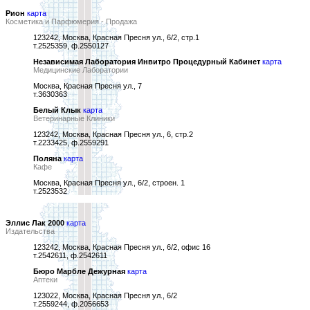
Рион
карта
Косметика и Парфюмерия - Продажа
123242, Москва, Красная Пресня ул., 6/2, стр.1
т.2525359, ф.2550127
Независимая Лаборатория Инвитро Процедурный Кабинет
карта
Медицинские Лаборатории
Москва, Красная Пресня ул., 7
т.3630363
Белый Клык
карта
Ветеринарные Клиники
123242, Москва, Красная Пресня ул., 6, стр.2
т.2233425, ф.2559291
Поляна
карта
Кафе
Москва, Красная Пресня ул., 6/2, строен. 1
т.2523532
Эллис Лак 2000
карта
Издательства
123242, Москва, Красная Пресня ул., 6/2, офис 16
т.2542611, ф.2542611
Бюро Марбле Дежурная
карта
Аптеки
123022, Москва, Красная Пресня ул., 6/2
т.2559244, ф.2056653