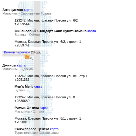
Антициклон
карта
Магазины - Спортивные Товары
123242, Москва, Красная Пресня ул., 6/2
т.2059544
Финансовый Стандарт Банк Пункт Обмена
карта
Валюта - Обмен
Москва, Красная Пресня ул., 6/2, строен. 1
т.2059741
Волков переулок
28 орг.
8,
Джинсы
карта
Магазины - Одежда
123242, Москва, Красная Пресня ул., 8/1, стр.1
т.2051152
Men's Merit
карта
Бутики
123242, Москва, Красная Пресня ул., 8
т.2536689
Римма-Оптика
карта
Магазины - Оптика
Москва, Красная Пресня ул., 8/1, строен. 1
т.2050019
Санэкспресс Трэвэл
карта
Туристические Организации