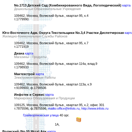
No.1713 Детский Сад (Комбинированного Вида, Логопедический)
карта
Дошкольные Образовательные Учреждения
109462, Москва, Волжский бульв., квартал 95, к.4
т.1779990
Юго-Восточного Адм. Округа Текстильщики No.3,4 Участки Диспетчерская
карт
Жилищно-Коммунальные Службы Районов
109462, Москва, Волжский бульв., квартал 95, к.7
т.1771919
Диана
карта
Магазины - Продукты
109462, Москва, Волжский бульв., квартал 114а, влад.9
т.1798933
Мактехстрой
карта
Электромонтажные Работы
109462, Москва, Волжский бульв., квартал 113а, к.9
т.9199900, ф.1798506
Инфотек и Сервис
карта
Маркировка Оборудования и Продукции
109125, Москва, Волжский бульв., квартал 95, к.2, офис 301
т.7875596, ф.7875596,
mailto:office@infots.ru
,
http://www.infots.ru
Грайвороновская улица
40 орг.
1А,
Волжский (No.55 Мгса) Апк
карта