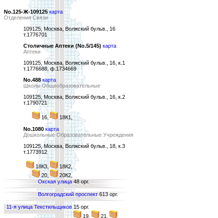
No.125-Ж-109125
карта
Отделения Связи
109125, Москва, Волжский бульв., 16
т.1776701
Столичные Аптеки (No.5/145)
карта
Аптеки
109125, Москва, Волжский бульв., 16, к.1
т.1776688, ф.1734669
No.488
карта
Школы Общеобразовательные
109125, Москва, Волжский бульв., 16, к.2
т.1790721
16,
18К1,
No.1080
карта
Дошкольные Образовательные Учреждения
109125, Москва, Волжский бульв., 18, к.3
т.1773912
18К3,
18К2,
20,
20К2,
Окская улица
48 орг.
Волгоградский проспект
613 орг.
11-я улица Текстильщиков
15 орг.
19,
21,