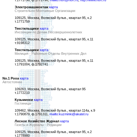
т.1771796, ф.1771796,
mailto:nort@nort.ru
,
http://www.nort.ru
Электромашмонтаж
карта
Строительно-Монтажные Организации
109125, Москва, Волжский бульв., квартал 95, к.2
т.1771759
Текстильщики
карта
Инспекции по Делам Несовершеннолетних
109125, Москва, Волжский бульв., квартал 95, к.11
т.9198312
Текстильщики
карта
Милиция - Районные Отделы Внутренних Дел
109125, Москва, Волжский бульв., квартал 95, к.11
т.1791004, ф.1792741
No.1 Рооа
карта
Автостоянки
109263, Москва, Волжский бульв., квартал 95
т.1772210
Кузьминки
карта
Гостиницы
109462, Москва, Волжский бульв., квартал 114а, к.9
т.1790879, ф.1791311,
mailto:kuzminki@akatel.ru
Лесное Хозяйство Журнал
карта
Газеты и Журналы - Редакции
109125, Москва, Волжский бульв., квартал 95, к.2
т.1778980