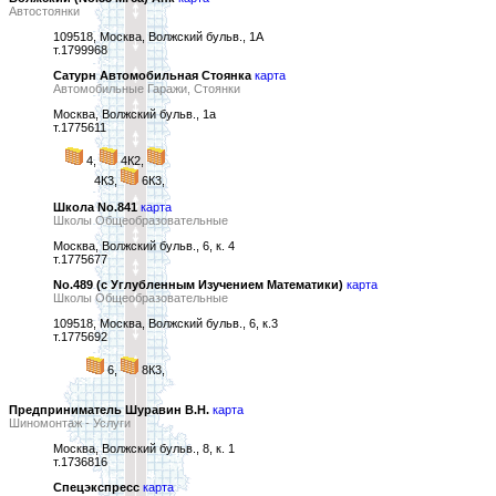
Автостоянки
109518, Москва, Волжский бульв., 1А
т.1799968
Сатурн Автомобильная Стоянка
карта
Автомобильные Гаражи, Стоянки
Москва, Волжский бульв., 1а
т.1775611
4,
4К2,
4К3,
6К3,
Школа No.841
карта
Школы Общеобразовательные
Москва, Волжский бульв., 6, к. 4
т.1775677
No.489 (с Углубленным Изучением Математики)
карта
Школы Общеобразовательные
109518, Москва, Волжский бульв., 6, к.3
т.1775692
6,
8К3,
Предприниматель Шуравин В.Н.
карта
Шиномонтаж - Услуги
Москва, Волжский бульв., 8, к. 1
т.1736816
Спецэкспресс
карта