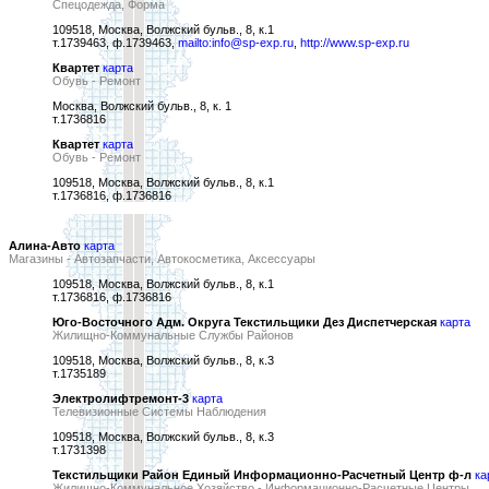
Спецодежда, Форма
109518, Москва, Волжский бульв., 8, к.1
т.1739463, ф.1739463,
mailto:info@sp-exp.ru
,
http://www.sp-exp.ru
Квартет
карта
Обувь - Ремонт
Москва, Волжский бульв., 8, к. 1
т.1736816
Квартет
карта
Обувь - Ремонт
109518, Москва, Волжский бульв., 8, к.1
т.1736816, ф.1736816
Алина-Авто
карта
Магазины - Автозапчасти, Автокосметика, Аксессуары
109518, Москва, Волжский бульв., 8, к.1
т.1736816, ф.1736816
Юго-Восточного Адм. Округа Текстильщики Дез Диспетчерская
карта
Жилищно-Коммунальные Службы Районов
109518, Москва, Волжский бульв., 8, к.3
т.1735189
Электролифтремонт-3
карта
Телевизионные Системы Наблюдения
109518, Москва, Волжский бульв., 8, к.3
т.1731398
Текстильщики Район Единый Информационно-Расчетный Центр ф-л
ка
Жилищно-Коммунальное Хозяйство - Информационно-Расчетные Центры