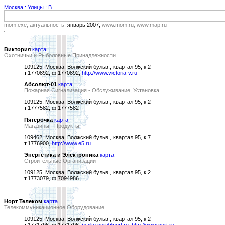
Москва : Улицы : В
mom.exe, актуальность:
январь 2007,
www.mom.ru, www.map.ru
Виктория
карта
Охотничьи и Рыболовные Принадлежности
109125, Москва, Волжский бульв., квартал 95, к.2
т.1770892, ф.1770892,
http://www.victoria-v.ru
Абсолют-01
карта
Пожарная Сигнализация - Обслуживание, Установка
109125, Москва, Волжский бульв., квартал 95, к.2
т.1777582, ф.1777582
Пятерочка
карта
Магазины - Продукты
109462, Москва, Волжский бульв., квартал 95, к.7
т.1776900,
http://www.e5.ru
Энергетика и Электроника
карта
Строительные Организации
109125, Москва, Волжский бульв., квартал 95, к.2
т.1773079, ф.7094986
Норт Телеком
карта
Телекоммуникационное Оборудование
109125, Москва, Волжский бульв., квартал 95, к.2