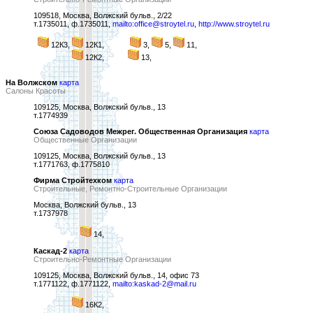
109518, Москва, Волжский бульв., 2/22
т.1735011, ф.1735011,
mailto:office@stroytel.ru
,
http://www.stroytel.ru
12К3,
12К1,
3,
5,
11,
12К2,
13,
На Волжском
карта
Салоны Красоты
109125, Москва, Волжский бульв., 13
т.1774939
Союза Садоводов Межрег. Общественная Организация
карта
Общественные Организации
109125, Москва, Волжский бульв., 13
т.1771763, ф.1775810
Фирма Стройтехком
карта
Строительные, Ремонтно-Строительные Организации
Москва, Волжский бульв., 13
т.1737978
14,
Каскад-2
карта
Строительно-Ремонтные Организации
109125, Москва, Волжский бульв., 14, офис 73
т.1771122, ф.1771122,
mailto:kaskad-2@mail.ru
16К2,