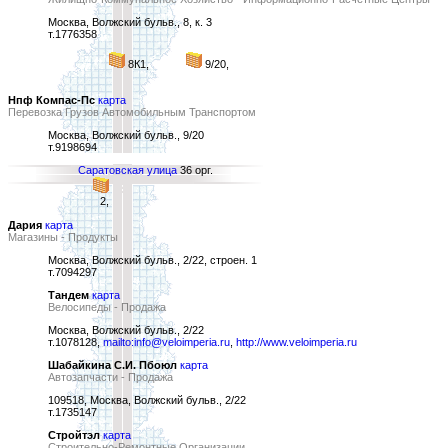
Москва, Волжский бульв., 8, к. 3
т.1776358
8К1,
9/20,
Нпф Компас-Пс
карта
Перевозка Грузов Автомобильным Транспортом
Москва, Волжский бульв., 9/20
т.9198694
Саратовская улица
36 орг.
2,
Дария
карта
Магазины - Продукты
Москва, Волжский бульв., 2/22, строен. 1
т.7094297
Тандем
карта
Велосипеды - Продажа
Москва, Волжский бульв., 2/22
т.1078128,
mailto:info@veloimperia.ru
,
http://www.veloimperia.ru
Шабайкина С.И. Пбоюл
карта
Автозапчасти - Продажа
109518, Москва, Волжский бульв., 2/22
т.1735147
Стройтэл
карта
Строительно-Ремонтные Организации