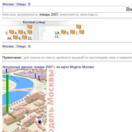
Москва : Улицы : В
Ви
mom.exe, актуальность:
январь 2007,
www.mom.ru, www.map.ru
Базовая улица
2,
4,
6,
1/8,
5,
7,
11,
8А,
8,
12,
Москва : Улицы : В
Примечание :
для поиска по тексту щелкните мышкой по настоящему окну и нажмит
Актуальные данные: январь 2007 г. на карте Модель Москвы