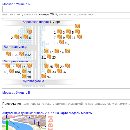
Москва : Улицы : Б
mom.exe, актуальность:
январь 2007,
www.mom.ru, www.map.ru
Боровское шоссе
117 орг.
1,
3,
5,
2,
4,
6,
7,
9,
11,
13,
15,
Винтовая улица
17,
19,
10А,
10/2,
21,
23,
Моторная улица
14,
16,
25,
29,
18,
18А,
20,
31,
33,
37,
38,
39,
Луговая улица
Москва : Улицы : Б
Примечание :
для поиска по тексту щелкните мышкой по настоящему окну и нажмит
Актуальные данные: январь 2007 г. на карте Модель Москвы