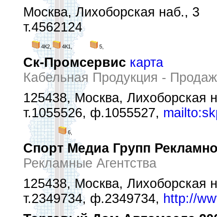
Москва, Лихоборская наб., 3
т.4562124
4К2,
4К1,
5,
Ск-Промсервис
карта
Кабельная Продукция - Прода
125438, Москва, Лихоборская н
т.1055526, ф.1055527,
mailto:s
6,
Спорт Медиа Групп Рекламно
Рекламные Агентства
125438, Москва, Лихоборская на
т.2349734, ф.2349734,
http://w