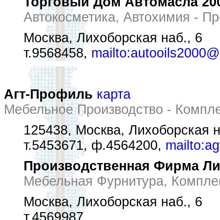
Торговый Дом Автомасла 20
Автокосметика, Автохимия - П
Москва, Лихоборская наб., 6
т.9568458,
mailto:autooils2000@
Агт-Профиль
карта
Мебельное Производство - Компл
125438, Москва, Лихоборская н
т.5453671, ф.4564200,
mailto:ag
Производственная Фирма Л
Мебельная Фурнитура, Компле
Москва, Лихоборская наб., 6
т.4569987