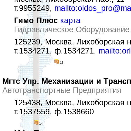
т.9955249,
mailto:oldos_pro@mai
Гимо Плюс
карта
Гидравлическое Оборудование
125239, Москва, Лихоборская н
т.1534271, ф.1534271,
mailto:o
13,
Мгтс Упр. Механизации и Транс
Автотранспортные Предприятия
125438, Москва, Лихоборская н
т.1537559, ф.1538660
14,