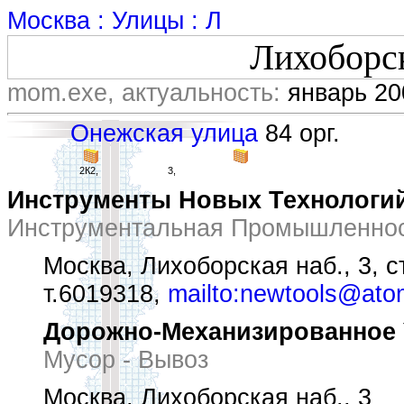
Москва : Улицы : Л
Лихоборс
mom.exe, актуальность:
январь 20
Онежская улица
84 орг.
2К2,
3,
Инструменты Новых Технологи
Инструментальная Промышленнос
Москва, Лихоборская наб., 3, с
т.6019318,
mailto:newtools@ato
Дорожно-Механизированное 
Мусор - Вывоз
Москва, Лихоборская наб., 3