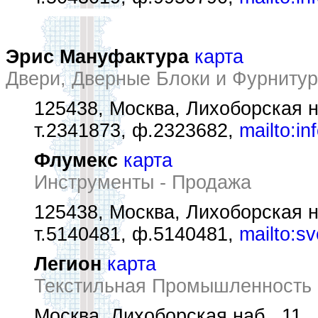
Эрис Мануфактура
карта
Двери, Дверные Блоки и Фурниту
125438, Москва, Лихоборская н
т.2341873, ф.2323682,
mailto:in
Флумекс
карта
Инструменты - Продажа
125438, Москва, Лихоборская н
т.5140481, ф.5140481,
mailto:s
Легион
карта
Текстильная Промышленность 
Москва, Лихоборская наб., 11