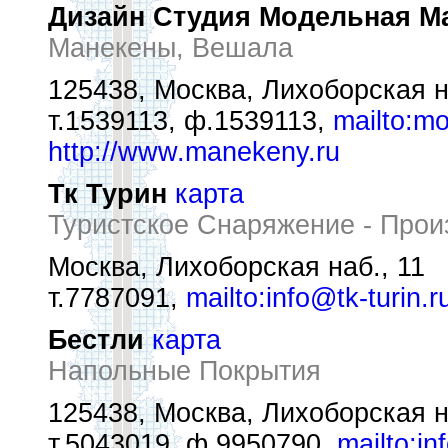
Дизайн Студия Модельная М
Манекены, Вешала
125438, Москва, Лихоборская н
т.1539113, ф.1539113,
mailto:m
http://www.manekeny.ru
Тк Турин
карта
Туристское Снаряжение - Прои
Москва, Лихоборская наб., 11
т.7787091,
mailto:info@tk-turin.r
Бестли
карта
Напольные Покрытия
125438, Москва, Лихоборская н
т.5043019, ф.9950790,
mailto:in