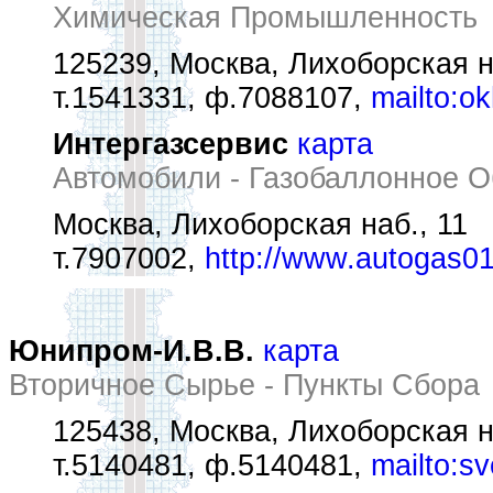
Химическая Промышленность
125239, Москва, Лихоборская н
т.1541331, ф.7088107,
mailto:o
Интергазсервис
карта
Автомобили - Газобаллонное 
Москва, Лихоборская наб., 11
т.7907002,
http://www.autogas01
Юнипром-И.В.В.
карта
Вторичное Сырье - Пункты Сбора
125438, Москва, Лихоборская н
т.5140481, ф.5140481,
mailto:s