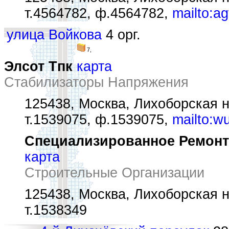
т.4564782, ф.4564782,
mailto:a
улица Войкова
4 орг.
7,
Элсот Тпк
карта
Стабилизаторы Напряжения
125438, Москва, Лихоборская н
т.1539075, ф.1539075,
mailto:w
Специализированное Ремонтн
карта
Строительные Организации
125438, Москва, Лихоборская н
т.1538349