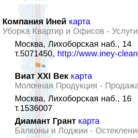
Компания Иней
карта
Уборка Квартир и Офисов - Услуги
Москва, Лихоборская наб., 14
т.5071450,
http://www.iney-clean
16,
Виат XXI Век
карта
Молочная Продукция - Продаж
Москва, Лихоборская наб., 16
т.1536007
Диамант Грант
карта
Балконы и Лоджии - Остеклени