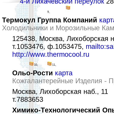
4-й Лихачёвский переулок
28 
9,
Термокул Группа Компаний
карт
Холодильники и Морозильные Ка
125438, Москва, Лихоборская на
т.1053476, ф.1053475,
mailto:s
http://www.thermocool.ru
10,
11,
Ольо-Рости
карта
Кожгалантерейные Изделия - П
Москва, Лихоборская наб., 11
т.7883653
Химико-Технологический Оп