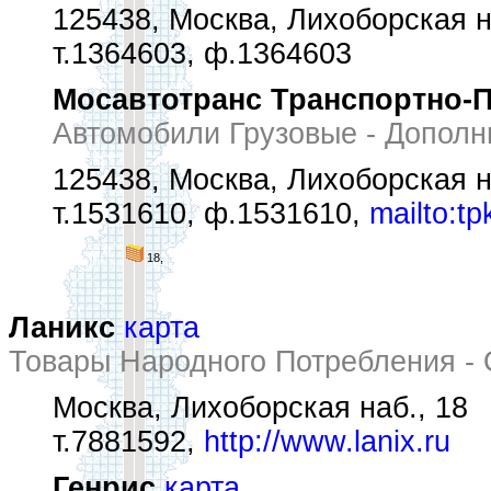
125438, Москва, Лихоборская н
т.1364603, ф.1364603
Мосавтотранс Транспортно-
Автомобили Грузовые - Допол
125438, Москва, Лихоборская н
т.1531610, ф.1531610,
mailto:t
18,
Ланикс
карта
Товары Народного Потребления -
Москва, Лихоборская наб., 18
т.7881592,
http://www.lanix.ru
Генрис
карта