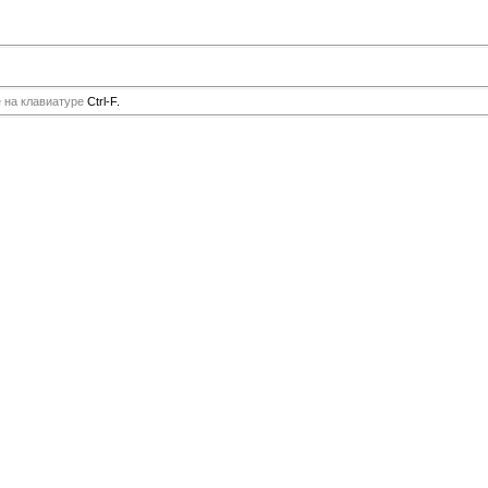
е на клавиатуре
Ctrl-F.