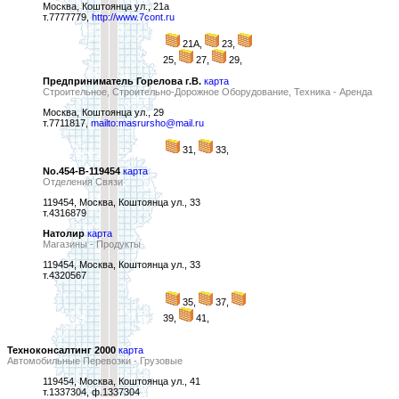
Москва, Коштоянца ул., 21а
т.7777779,
http://www.7cont.ru
21А,
23,
25,
27,
29,
Предприниматель Горелова г.В.
карта
Строительное, Строительно-Дорожное Оборудование, Техника - Аренда
Москва, Коштоянца ул., 29
т.7711817,
mailto:masrursho@mail.ru
31,
33,
No.454-В-119454
карта
Отделения Связи
119454, Москва, Коштоянца ул., 33
т.4316879
Натолир
карта
Магазины - Продукты
119454, Москва, Коштоянца ул., 33
т.4320567
35,
37,
39,
41,
Техноконсалтинг 2000
карта
Автомобильные Перевозки - Грузовые
119454, Москва, Коштоянца ул., 41
т.1337304, ф.1337304