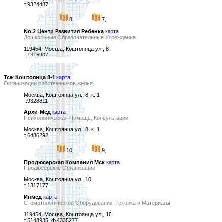
т.9324487
8,
7,
No.2 Центр Развития Ребенка
карта
Дошкольные Образовательные Учреждения
119454, Москва, Коштоянца ул., 8
т.1315907
Тсж Коштоянца 8-1
карта
Организации собственников жилья
Москва, Коштоянца ул., 8, к. 1
т.9328811
Архи-Мед
карта
Психологическая Помощь, Консультации
Москва, Коштоянца ул., 8, к. 1
т.6486292
10,
9,
Продюсерская Компания Мск
карта
Продюсерские Организации
Москва, Коштоянца ул., 10
т.1317177
Инмед
карта
Стоматологическое Оборудование, Техника и Материалы
119454, Москва, Коштоянца ул., 10
т.5148935, ф.4335277