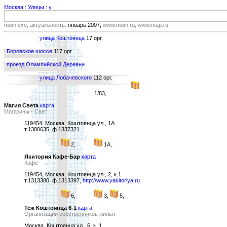
Москва : Улицы : у
mom.exe, актуальность:
январь 2007,
www.mom.ru, www.map.ru
улица Коштоянца
17 орг.
Боровское шоссе
117 орг.
проезд Олимпийской Деревни
улица Лобачевского
112 орг.
1/83,
Магия Света
карта
Магазины - Свет
119454, Москва, Коштоянца ул., 1А
т.1380635, ф.1337321
2,
1А,
Якитория Кафе-Бар
карта
Кафе
119454, Москва, Коштоянца ул., 2, к.1
т.1313380, ф.1313397,
http://www.yakitoriya.ru
6,
3,
5,
Тсж Коштоянца 6-1
карта
Организации собственников жилья
Москва, Коштоянца ул., 6, к. 1