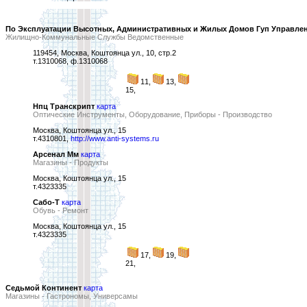
По Эксплуатации Высотных, Административных и Жилых Домов Гуп Управлен
Жилищно-Коммунальные Службы Ведомственные
119454, Москва, Коштоянца ул., 10, стр.2
т.1310068, ф.1310068
11,
13,
15,
Нпц Транскрипт
карта
Оптические Инструменты, Оборудование, Приборы - Производство
Москва, Коштоянца ул., 15
т.4310801,
http://www.anti-systems.ru
Арсенал Мм
карта
Магазины - Продукты
Москва, Коштоянца ул., 15
т.4323335
Сабо-Т
карта
Обувь - Ремонт
Москва, Коштоянца ул., 15
т.4323335
17,
19,
21,
Седьмой Континент
карта
Магазины - Гастрономы, Универсамы