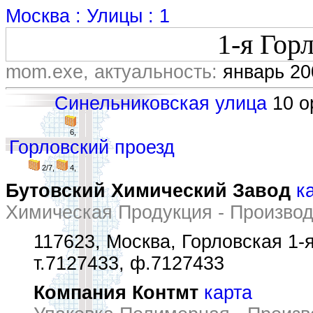
Москва : Улицы : 1
1-я Гор
mom.exe, актуальность:
январь 20
Синельниковская улица
10 ор
6,
Горловский проезд
2/7,
4,
Бутовский Химический Завод
к
Химическая Продукция - Производ
117623, Москва, Горловская 1-я
т.7127433, ф.7127433
Компания Контмт
карта