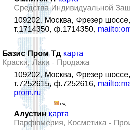
Средства Индивидуальной За
109202, Москва, Фрезер шоссе
т.1714350, ф.1714350,
mailto:o
Базис Пром Тд
карта
Краски, Лаки - Продажа
109202, Москва, Фрезер шоссе
т.7252615, ф.7252616,
mailto:m
prom.ru
17А,
Алустин
карта
Парфюмерия, Косметика - Про