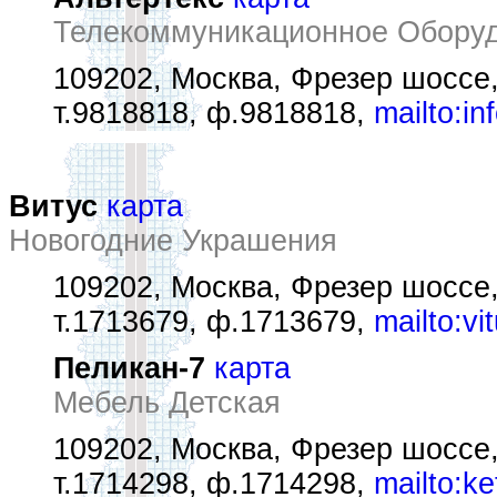
Телекоммуникационное Обору
109202, Москва, Фрезер шоссе,
т.9818818, ф.9818818,
mailto:in
Витус
карта
Новогодние Украшения
109202, Москва, Фрезер шоссе
т.1713679, ф.1713679,
mailto:v
Пеликан-7
карта
Мебель Детская
109202, Москва, Фрезер шоссе
т.1714298, ф.1714298,
mailto:k