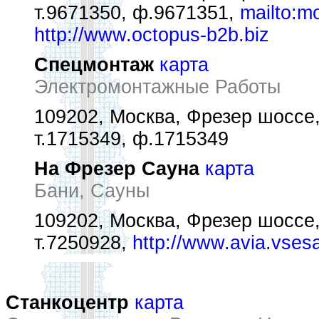
т.9671350, ф.9671351,
mailto:m
http://www.octopus-b2b.biz
Спецмонтаж
карта
Электромонтажные Работы
109202, Москва, Фрезер шоссе
т.1715349, ф.1715349
На Фрезер Сауна
карта
Бани, Сауны
109202, Москва, Фрезер шоссе
т.7250928,
http://www.avia.vses
Станкоцентр
карта