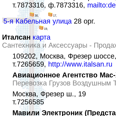
т.7873316, ф.7873316,
mailto:d
30,
17,
5-я Кабельная улица
28 орг.
19,
Италсан
карта
Сантехника и Аксессуары - Прода
109202, Москва, Фрезер шоссе,
т.7265659,
http://www.italsan.ru
Авиационное Агентство Мас
Перевозка Грузов Воздушным 
Москва, Фрезер ш., 19
т.7256585
Мавили Электроник (Предста