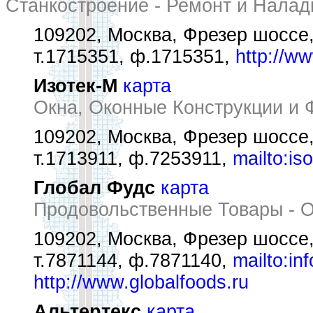
Станкостроение - Ремонт и Нала
109202, Москва, Фрезер шоссе
т.1715351, ф.1715351,
http://w
Изотек-М
карта
Окна, Оконные Конструкции и 
109202, Москва, Фрезер шоссе
т.1713911, ф.7253911,
mailto:is
Глобал Фудс
карта
Продовольственные Товары - О
109202, Москва, Фрезер шоссе,
т.7871144, ф.7871140,
mailto:in
http://www.globalfoods.ru
Альтертекс
карта