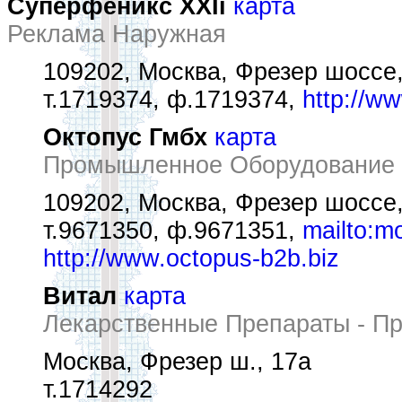
Суперфеникс XXIi
карта
Реклама Наружная
109202, Москва, Фрезер шоссе
т.1719374, ф.1719374,
http://w
Октопус Гмбх
карта
Промышленное Оборудование
109202, Москва, Фрезер шоссе,
т.9671350, ф.9671351,
mailto:m
http://www.octopus-b2b.biz
Витал
карта
Лекарственные Препараты - П
Москва, Фрезер ш., 17а
т.1714292