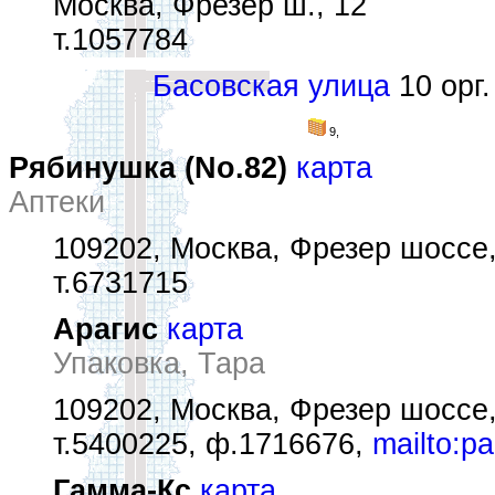
Москва, Фрезер ш., 12
т.1057784
Басовская улица
10 орг.
9,
Рябинушка (No.82)
карта
Аптеки
109202, Москва, Фрезер шоссе,
т.6731715
Арагис
карта
Упаковка, Тара
109202, Москва, Фрезер шоссе,
т.5400225, ф.1716676,
mailto:p
Гамма-Кс
карта