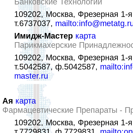
Банковские Технологии
109202, Москва, Фрезерная 1-я 
т.6737037,
mailto:info@metatg.r
Имидж-Мастер
карта
Парикмахерские Принадлежнос
109202, Москва, Фрезерная 1-я 
т.5042587, ф.5042587,
mailto:i
master.ru
Ая
карта
Фармацевтические Препараты - П
109202, Москва, Фрезерная 1-я у
т.7729831, ф.7729831,
mailto:o