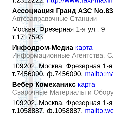
т.2312222,
http://www.taxi-maxi
Ассоциация Гранд АЗС No.83
Автозаправочные Станции
Москва, Фрезерная 1-я ул., 9
т.1717593
Инфодром-Медиа
карта
Информационные Агентства, 
109202, Москва, Фрезерная 1-я 
т.7456090, ф.7456090,
mailto:m
Вебер Комеханикс
карта
Сварочные Материалы и Обор
109202, Москва, Фрезерная 1-я у
т.1058887, ф.1058887,
mailto:w