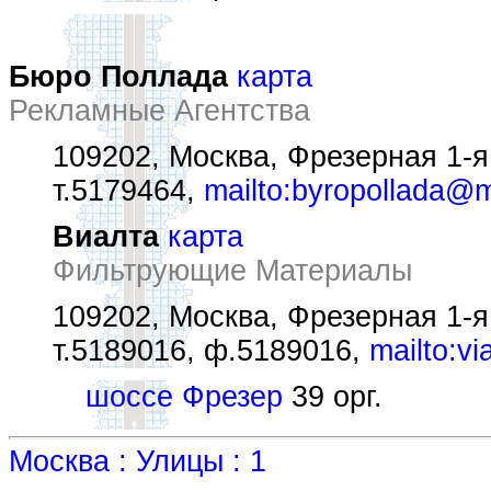
Бюро Поллада
карта
Рекламные Агентства
109202, Москва, Фрезерная 1-я у
т.5179464,
mailto:byropollada@m
Виалта
карта
Фильтрующие Материалы
109202, Москва, Фрезерная 1-я у
т.5189016, ф.5189016,
mailto:vi
шоссе Фрезер
39 орг.
Москва : Улицы : 1