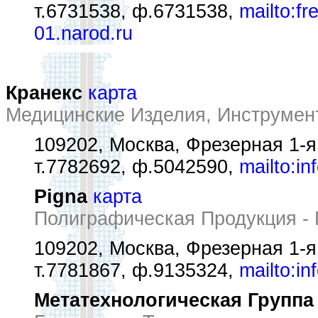
т.6731538, ф.6731538,
mailto:fr
01.narod.ru
Кранекс
карта
Медицинские Изделия, Инструмен
109202, Москва, Фрезерная 1-я у
т.7782692, ф.5042590,
mailto:i
Pigna
карта
Полиграфическая Продукция -
109202, Москва, Фрезерная 1-я 
т.7781867, ф.9135324,
mailto:i
Метатехнологическая Группа