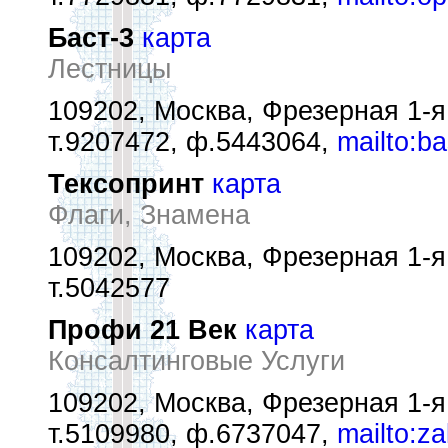
Баст-3
карта
Лестницы
109202, Москва, Фрезерная 1-я 
т.9207472, ф.5443064,
mailto:b
Тексопринт
карта
Флаги, Знамена
109202, Москва, Фрезерная 1-я 
т.5042577
Профи 21 Век
карта
Консалтинговые Услуги
109202, Москва, Фрезерная 1-я у
т.5109980, ф.6737047,
mailto:z