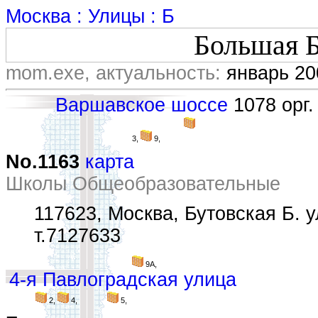
Москва : Улицы : Б
Большая Б
mom.exe, актуальность:
январь 20
Варшавское шоссе
1078 орг.
3,
9,
No.1163
карта
Школы Общеобразовательные
117623, Москва, Бутовская Б. ул
т.7127633
9А,
4-я Павлоградская улица
2,
4,
5,