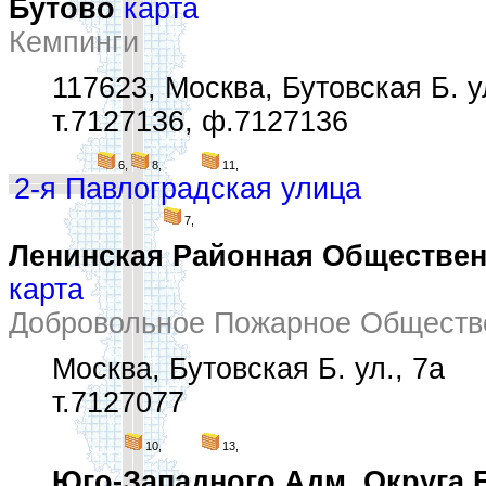
Бутово
карта
Кемпинги
117623, Москва, Бутовская Б. ул
т.7127136, ф.7127136
6,
8,
11,
2-я Павлоградская улица
7,
Ленинская Районная Обществен
карта
Добровольное Пожарное Общество
Москва, Бутовская Б. ул., 7а
т.7127077
10,
13,
Юго-Западного Адм. Округа