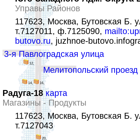
Управы Районов
117623, Москва, Бутовская Б. у
т.7127011, ф.7125090,
mailto:u
butovo.ru
, juzhnoe-butovo.infogr
3-я Павлоградская улица
12,
Мелитопольский проезд
14,
16,
Радуга-18
карта
Магазины - Продукты
117623, Москва, Бутовская Б. у
т.7127043
20,