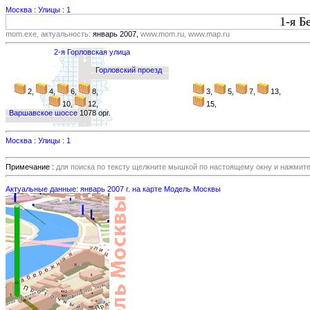
Москва : Улицы : 1
1-я Б
mom.exe, актуальность:
январь 2007,
www.mom.ru, www.map.ru
2-я Горловская улица
Горловский проезд
2,
4,
6,
8,
3,
5,
7,
13,
10,
12,
15,
Варшавское шоссе
1078 орг.
Москва : Улицы : 1
Примечание :
для поиска по тексту щелкните мышкой по настоящему окну и нажмит
Актуальные данные: январь 2007 г. на карте Модель Москвы