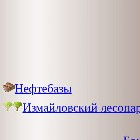
Нефтебазы
Измайловский лесопа