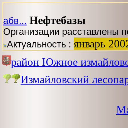
Нефтебазы
абв...
Организации расставлены п
январь 200
Актуальность :
район Южное измайлов
Измайловский лесопа
Ма