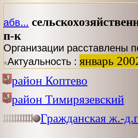
сельскохозяйствен
абв...
п-к
Организации расставлены п
январь 200
Актуальность :
район Коптево
район Тимирязевский
Гражданская ж.-д.