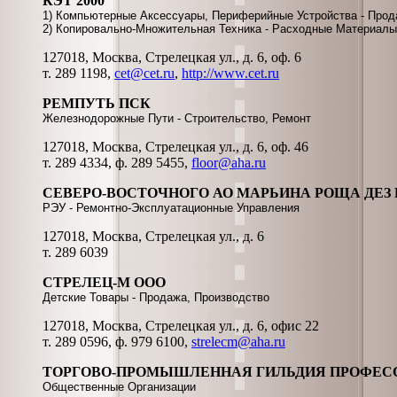
КЭТ 2000
1) Компьютерные Аксессуары, Периферийные Устройства - Прод
2) Копировально-Множительная Техника - Расходные Материалы
127018, Москва, Стрелецкая ул., д. 6, оф. 6
т. 289 1198,
cet@cet.ru
,
http://www.cet.ru
РЕМПУТЬ ПСК
Железнодорожные Пути - Строительство, Ремонт
127018, Москва, Стрелецкая ул., д. 6, оф. 46
т. 289 4334, ф. 289 5455,
floor@aha.ru
СЕВЕРО-ВОСТОЧНОГО АО МАРЬИНА РОЩА ДЕЗ 
РЭУ - Ремонтно-Эксплуатационные Управления
127018, Москва, Стрелецкая ул., д. 6
т. 289 6039
СТРЕЛЕЦ-М ООО
Детские Товары - Продажа, Производство
127018, Москва, Стрелецкая ул., д. 6, офис 22
т. 289 0596, ф. 979 6100,
strelecm@aha.ru
ТОРГОВО-ПРОМЫШЛЕННАЯ ГИЛЬДИЯ ПРОФЕ
Общественные Организации