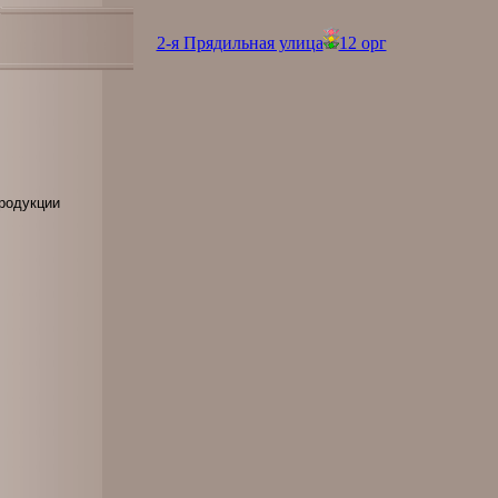
2-я Прядильная улица
12 орг
родукции