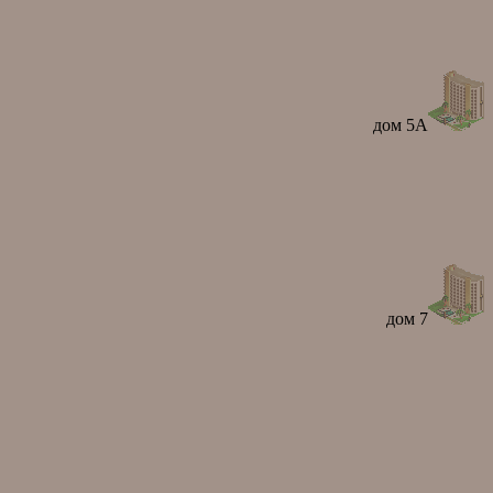
дом 5А
дом 7