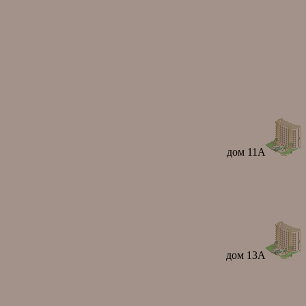
дом 11А
дом 13А