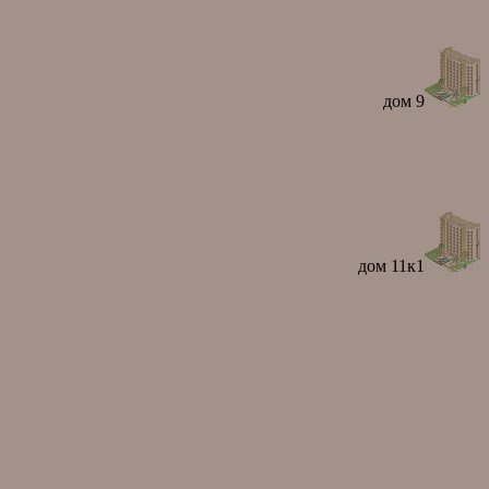
дом 9
дом 11к1