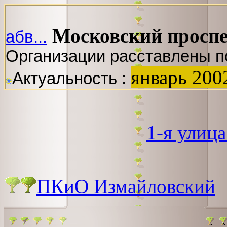
Московский просп
абв...
Организации расставлены п
январь 200
Актуальность :
1-я улиц
ПКиО Измайловский