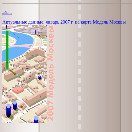
абв...
Актуальные данные: январь 2007 г. на карте Модель Москвы