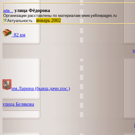
улица Фёдорова
абв...
Организации расставлены по материалам www.yellowpages.ru
январь 2002
Актуальность :
_82 км
у
им.Ларина (бывш.дачн.пос.)
улица Белякова