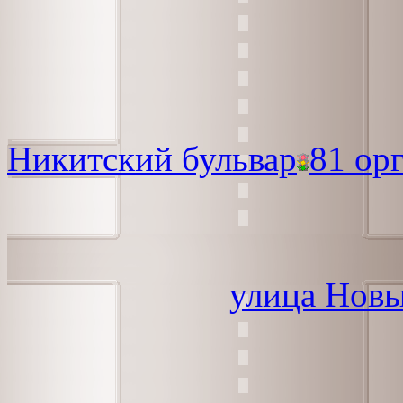
Никитский бульвар
81 ор
улица Нов