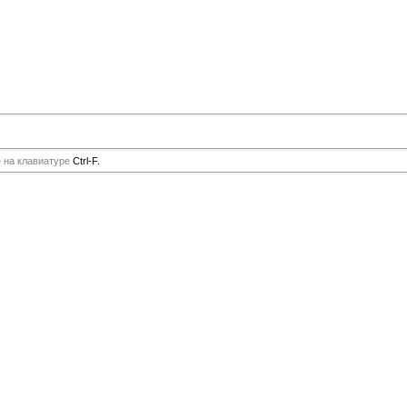
е на клавиатуре
Ctrl-F.