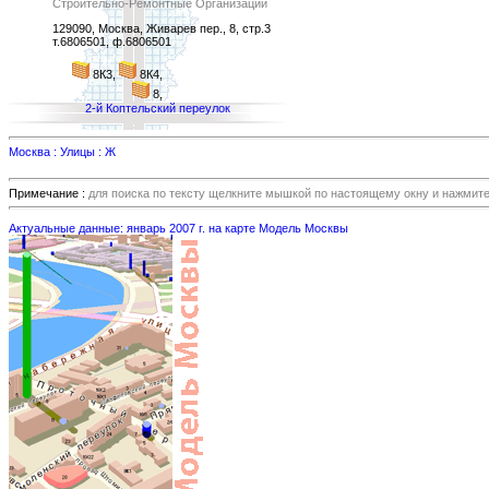
Строительно-Ремонтные Организации
129090, Москва, Живарев пер., 8, стр.3
т.6806501, ф.6806501
8К3,
8К4,
8,
2-й Коптельский переулок
Москва : Улицы : Ж
Примечание :
для поиска по тексту щелкните мышкой по настоящему окну и нажмит
Актуальные данные: январь 2007 г. на карте Модель Москвы