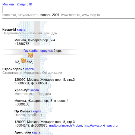
Москва : Улицы : Ж
mom.exe, актуальность:
январь 2007,
www.mom.ru, www.map.ru
Кеско-М
карта
Недвижимость - Нежилая Площадь
Москва, Живарев пер., 2/4
т.7886767
Глухарёв переулок
2 орг.
4/2,
8К2,
Стройсервис
карта
Строительно-Монтажные Организации
129090, Москва, Живарев пер., 8, стр.3
т.6806501, ф.6806501
Урал-Рус
карта
Мототехника - Продажа
Москва, Живарев пер., 8, строен. 4
т.6800108
Пр Импакт
карта
Паблик Рилейшнз
129090, Москва, Живарев пер., 8, стр.3
т.6804149, ф.6800875,
mailto:primpact@rol.ru
,
http://www.pr-impact.ru
Армстрой
карта