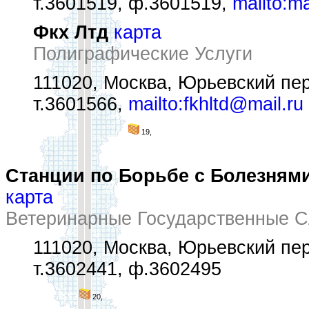
т.3601519, ф.3601519,
mailto:m
Фкх Лтд
карта
Полиграфические Услуги
111020, Москва, Юрьевский пер
т.3601566,
mailto:fkhltd@mail.ru
19,
Станции по Борьбе с Болезнями
карта
Ветеринарные Государственные 
111020, Москва, Юрьевский пер
т.3602441, ф.3602495
20,