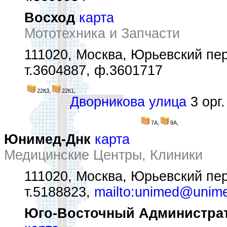
Восход
карта
Мототехника и Запчасти
111020, Москва, Юрьевский пер.
т.3604887, ф.3601717
22К3,
22К1,
Дворникова улица
3 орг.
7А,
9А,
Юнимед-Днк
карта
Медицинские Центры, Клиники
111020, Москва, Юрьевский пер
т.5188823,
mailto:unimed@unime
Юго-Восточный Администрат