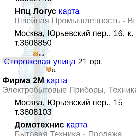
Нпц Логус
карта
Швейная Промышленность - Вн
Москва, Юрьевский пер., 16, к.
т.3608850
16А,
Сторожевая улица
21 орг.
15,
Фирма 2М
карта
Электробытовые Приборы, Техник
Москва, Юрьевский пер., 15
т.3608103
Домотехнис
карта
Бытовая Техника - Продажа