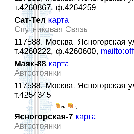
т.4260867, ф.4264259
Сат-Тел
карта
Спутниковая Связь
117588, Москва, Ясногорская ул.
т.4260222, ф.4260600,
mailto:of
Маяк-88
карта
Автостоянки
117588, Москва, Ясногорская ул
т.4254345
5К1,
7,
Ясногорская-7
карта
Автостоянки