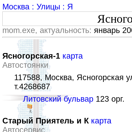
Москва : Улицы : Я
Ясного
mom.exe, актуальность:
январь 20
Ясногорская-1
карта
Автостоянки
117588, Москва, Ясногорская ул
т.4268687
Литовский бульвар
123 орг.
2,
Старый Приятель и К
карта
Автосервис