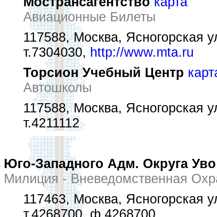
Мострансагентство
карта
Авиационные Билеты
117588, Москва, Ясногорская ул.
т.7304030,
http://www.mta.ru
Торсион Учебный Центр
карт
Автошколы
117588, Москва, Ясногорская ул.
т.4211112
Юго-Западного Адм. Округа Уво
Милиция - Вневедомственная Охр
117463, Москва, Ясногорская ул.
т.4268700, ф.4268700