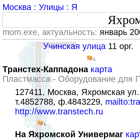
Москва : Улицы : Я
Яхром
mom.exe, актуальность:
январь 20
Учинская улица
11 орг.
1,
Транстех-Каппадона
карта
Пластмасса - Оборудование для 
127411, Москва, Яхромская ул.
т.4852788, ф.4843229,
mailto:t
http://www.transtech.ru
2,
На Яхромской Универмаг
кар