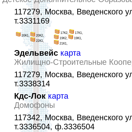
117279, Москва, Введенского ул
т.3331169
17К2,
17К1,
20К1,
20К2,
19К2,
19К1,
22К1,
21К1,
Эдельвейс
карта
Жилищно-Строительные Коопе
117279, Москва, Введенского ул.
т.3338314
Кдс-Лок
карта
Домофоны
117342, Москва, Введенского ул.
т.3336504, ф.3336504