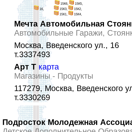
15К6,
15К5,
16,
15К3,
15К2,
15К1,
15К4,
Мечта Автомобильная Стоян
Автомобильные Гаражи, Стоян
Москва, Введенского ул., 16
т.3337493
Арт Т
карта
Магазины - Продукты
117279, Москва, Введенского ул
т.3330269
Подросток Молодежная Ассоци
Детское Дополнительное Образов