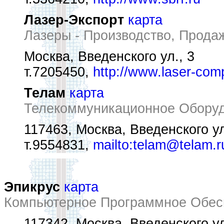
Лазер-Экспорт
карта
Лазеры - Производство, Прода
Москва, Введенского ул., 3
т.7205450,
http://www.laser-com
Телам
карта
Телекоммуникационное Обору
117463, Москва, Введенского ул
т.9554831,
mailto:telam@telam.r
Эпикрус
карта
Компьютерное Программное Обес
117342, Москва, Введенского ул.