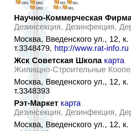
10К1,
10К2,
5К3,
5К1,
12К2,
7,
9К1,
Научно-Коммерческая Фирма
Дезинсекция, Дезинфекция, Дер
Москва, Введенского ул., 12, к.
т.3348479,
http://www.rat-info.ru
Жск Советская Школа
карта
Жилищно-Строительные Коопе
Москва, Введенского ул., 12, к.
т.3348393
Рэт-Маркет
карта
Дезинсекция, Дезинфекция, Де
Москва, Введенского ул., 12, к.