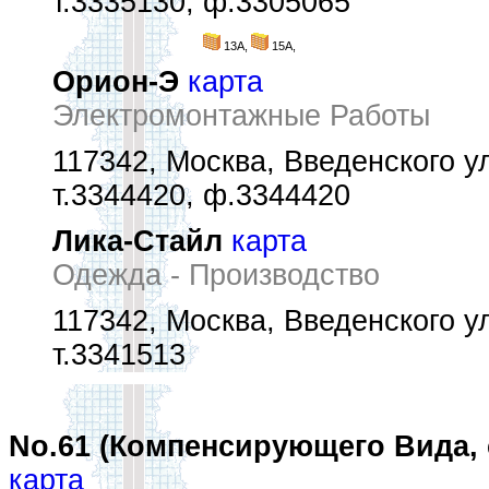
т.3335130, ф.3305065
13А,
15А,
Орион-Э
карта
Электромонтажные Работы
117342, Москва, Введенского ул.
т.3344420, ф.3344420
Лика-Стайл
карта
Одежда - Производство
117342, Москва, Введенского ул.
т.3341513
No.61 (Компенсирующего Вида, 
карта