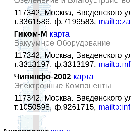
Озеленение и Благоустройство
117342, Москва, Введенского ул
т.3361586, ф.7199583,
mailto:z
Гиком-М
карта
Вакуумное Оборудование
117342, Москва, Введенского ул
т.3313197, ф.3313197,
mailto:m
Чипинфо-2002
карта
Электронные Компоненты
117342, Москва, Введенского ул
т.1050598, ф.9261715,
mailto:in