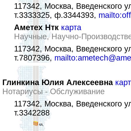
117342, Москва, Введенского ул
т.3333325, ф.3344393,
mailto:of
Аметех Нтк
карта
Научные, Научно-Производств
117342, Москва, Введенского ул
т.7807396,
mailto:ametech@amet
Глинкина Юлия Алексеевна
кар
Нотариусы - Обслуживание
117342, Москва, Введенского ул
т.3342288
4А,