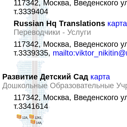
117342, Москва, Введенского ул
т.3339404
Russian Hq Translations
карта
Переводчики - Услуги
117342, Москва, Введенского ул.
т.3339335,
mailto:viktor_nikitin@
Развитие Детский Сад
карта
Дошкольные Образовательные Уч
117342, Москва, Введенского ул
т.3341614
12А,
12К1,
14А,