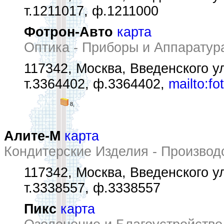
т.1211017, ф.1211000
Фотрон-Авто
карта
Оптика - Приборы и Аппаратур
117342, Москва, Введенского ул
т.3364402, ф.3364402,
mailto:f
8,
Алите-М
карта
Кондитерские Изделия - Производ
117342, Москва, Введенского ул
т.3338557, ф.3338557
Пикс
карта