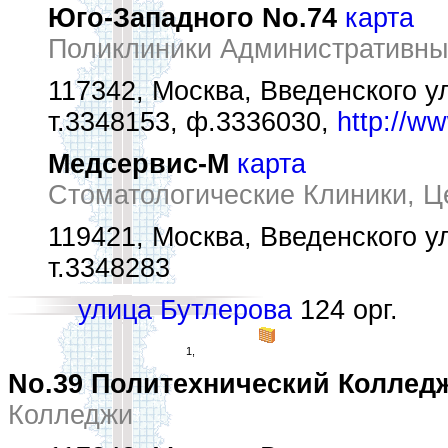
Юго-Западного No.74
карта
Поликлиники Административны
117342, Москва, Введенского ул
т.3348153, ф.3336030,
http://w
Медсервис-М
карта
Стоматологические Клиники, Ц
119421, Москва, Введенского ул
т.3348283
улица Бутлерова
124 орг.
1,
No.39 Политехнический Коллед
Колледжи