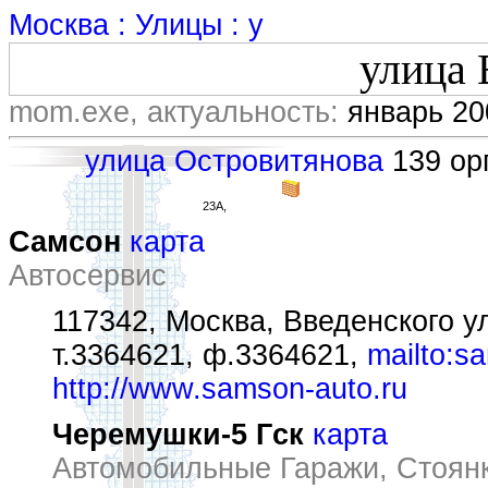
Москва : Улицы : у
улица 
mom.exe, актуальность:
январь 20
улица Островитянова
139 орг
23А,
Самсон
карта
Автосервис
117342, Москва, Введенского ул
т.3364621, ф.3364621,
mailto:s
http://www.samson-auto.ru
Черемушки-5 Гск
карта
Автомобильные Гаражи, Стоян