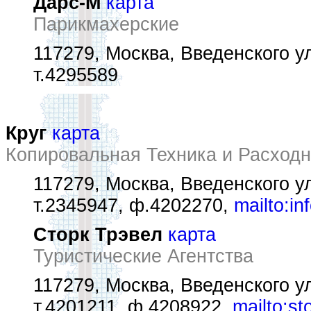
Дарс-М
карта
Парикмахерские
117279, Москва, Введенского ул
т.4295589
Круг
карта
Копировальная Техника и Расход
117279, Москва, Введенского ул
т.2345947, ф.4202270,
mailto:i
Сторк Трэвел
карта
Туристические Агентства
117279, Москва, Введенского ул
т.4201211, ф.4208922,
mailto:st