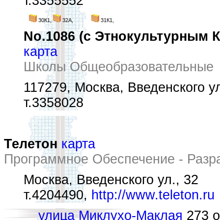
т.3355552
30К1,
32А,
31К1,
No.1086 (с Этнокультурным 
карта
Школы Общеобразовательные
117279, Москва, Введенского ул
т.3358028
Телетон
карта
Программное Обеспечение - Разра
Москва, Введенского ул., 32
т.4204490,
http://www.teleton.ru
улица Миклухо-Маклая
273 о