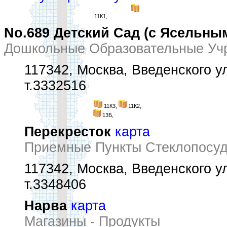
11К1,
No.689 Детский Сад (с Ясельны
Дошкольные Образовательные Уч
117342, Москва, Введенского ул
т.3332516
11К3,
11К2,
13Б,
Перекресток
карта
Приемные Пункты Стеклопосу
117342, Москва, Введенского ул
т.3348406
Нарва
карта
Магазины - Продукты