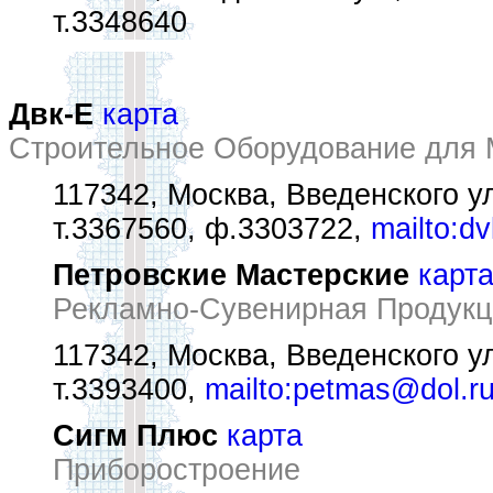
т.3348640
Двк-Е
карта
Строительное Оборудование для 
117342, Москва, Введенского ул
т.3367560, ф.3303722,
mailto:d
Петровские Мастерские
карт
Рекламно-Сувенирная Продукц
117342, Москва, Введенского ул
т.3393400,
mailto:petmas@dol.r
Сигм Плюс
карта
Приборостроение