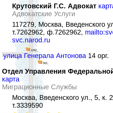
Крутовский Г.С. Адвокат
карт
Адвокатские Услуги
117279, Москва, Введенского ул.
т.7262962, ф.7262962,
mailto:s
svc.narod.ru
22К2,
улица Генерала Антонова
14 орг.
5К2,
Отдел Управления Федеральной
карта
Миграционные Службы
Москва, Введенского ул., 5, к. 2
т.3339590