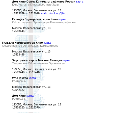
Дом Кино Союза Кинематографистов России
карта
Кинотеатры и Киноконцертные Залы
123056, Москва, Васильевская ул., 13
т.2513159, ф.2513018,
mailto:domkino@bk.ru
Гильдия Звукорежиссеров Кино
карта
Общественные Организации Кинематографистов
Москва, Васильевская ул., 13
т.2513446
Гильдия Композиторов Кино
карта
Общественные Организации Композиторов
Москва, Васильевская ул., 13
т.2513446
Звукорежиссеров Москвы Гильдия
карта
Творческие Общественные Организации
123056, Москва, Васильевская ул., 13
т.2513446, ф.2513446
Who Is Who
карта
Рестораны
Москва, Васильевская ул., 13
т.2542122
Дом Кино
карта
Рестораны
123056, Москва, Васильевская ул., 13
т.2518320, ф.2515370