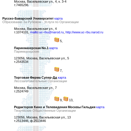
Москва, Васильевская ул., 4, к. 3-4
т.7465296
Русско-Баварский Университет
карта
Образование За Рубежом - Услуги по Организации
Москва, Васильевская ул., 4
т.1074101,
mailto:uc-rbu@narod.ru
,
http://www.uc-rbu.narod.ru
5,
Парикмахерская No.1
карта
Парикмахерские
123056, Москва, Васильевская ул., 5
т.2543534
7,
Торговая Фирма Супер-Дд
карта
Лесозаготовительные Организации
Москва, Васильевская ул., 7
т.2524749
9,
13,
Редакторов Кино и Телевидения Москвы Гильдия
карта
Творческие Общественные Организации
123056, Москва, Васильевская ул., 13
т.2513446, ф.2513446