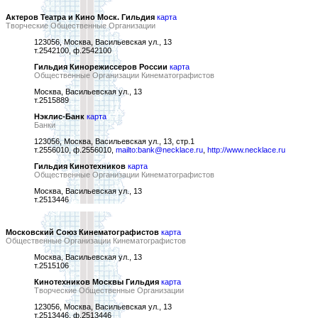
Актеров Театра и Кино Моск. Гильдия
карта
Творческие Общественные Организации
123056, Москва, Васильевская ул., 13
т.2542100, ф.2542100
Гильдия Кинорежиссеров России
карта
Общественные Организации Кинематографистов
Москва, Васильевская ул., 13
т.2515889
Нэклис-Банк
карта
Банки
123056, Москва, Васильевская ул., 13, стр.1
т.2556010, ф.2556010,
mailto:bank@necklace.ru
,
http://www.necklace.ru
Гильдия Кинотехников
карта
Общественные Организации Кинематографистов
Москва, Васильевская ул., 13
т.2513446
Московский Союз Кинематографистов
карта
Общественные Организации Кинематографистов
Москва, Васильевская ул., 13
т.2515106
Кинотехников Москвы Гильдия
карта
Творческие Общественные Организации
123056, Москва, Васильевская ул., 13
т.2513446, ф.2513446