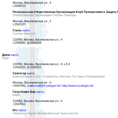
Москва, Васильевская ул., 4
т.2548710
Региональная Общественная Организация Клуб Путешествия в Защиту
Общественные Организации Охраны Природы
Москва, Васильевская ул., 4
т.2543123
Стиль
карта
Салоны Красоты
123056, Москва, Васильевская ул., 4
т.2546097, ф.2545204
Джем
карта
Кафе
123056, Москва, Васильевская ул., 4, к.3-4
т.2542822, ф.2542822
Святогор
карта
Компьютерные Сети - Разработка, Монтаж, Поставка Оборудования
Москва, Васильевская ул., 4
т.5047061,
mailto:mail@svyatogor.net
,
http://www.svyatogor.net
Гагра Кафе-Бар
карта
Кафе
123056, Москва, Васильевская ул., 4
т.2547811
Итс
карта
Перевозка Грузов Автомобильным Транспортом