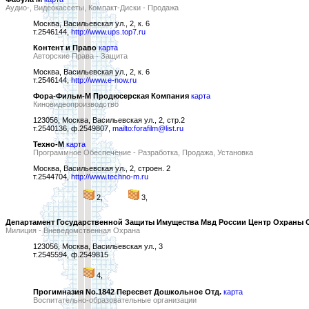
Аудио-, Видеокассеты, Компакт-Диски - Продажа
Москва, Васильевская ул., 2, к. 6
т.2546144,
http://www.ups.top7.ru
Контент и Право
карта
Авторские Права - Защита
Москва, Васильевская ул., 2, к. 6
т.2546144,
http://www.e-now.ru
Фора-Фильм-М Продюсерская Компания
карта
Киновидеопроизводство
123056, Москва, Васильевская ул., 2, стр.2
т.2540136, ф.2549807,
mailto:forafilm@list.ru
Техно-М
карта
Программное Обеспечение - Разработка, Продажа, Установка
Москва, Васильевская ул., 2, строен. 2
т.2544704,
http://www.techno-m.ru
2,
3,
Департамент Государственной Защиты Имущества Мвд России Центр Охраны 
Милиция - Вневедомственная Охрана
123056, Москва, Васильевская ул., 3
т.2545594, ф.2549815
4,
Прогимназия No.1842 Пересвет Дошкольное Отд.
карта
Воспитательно-образовательные организации