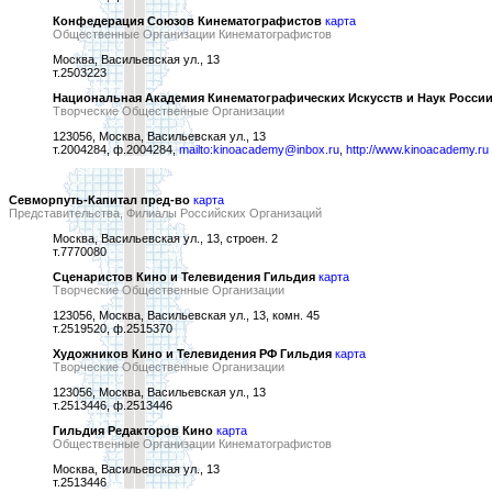
Конфедерация Союзов Кинематографистов
карта
Общественные Организации Кинематографистов
Москва, Васильевская ул., 13
т.2503223
Национальная Академия Кинематографических Искусств и Наук Росси
Творческие Общественные Организации
123056, Москва, Васильевская ул., 13
т.2004284, ф.2004284,
mailto:kinoacademy@inbox.ru
,
http://www.kinoacademy.ru
Севморпуть-Капитал пред-во
карта
Представительства, Филиалы Российских Организаций
Москва, Васильевская ул., 13, строен. 2
т.7770080
Сценаристов Кино и Телевидения Гильдия
карта
Творческие Общественные Организации
123056, Москва, Васильевская ул., 13, комн. 45
т.2519520, ф.2515370
Художников Кино и Телевидения РФ Гильдия
карта
Творческие Общественные Организации
123056, Москва, Васильевская ул., 13
т.2513446, ф.2513446
Гильдия Редакторов Кино
карта
Общественные Организации Кинематографистов
Москва, Васильевская ул., 13
т.2513446