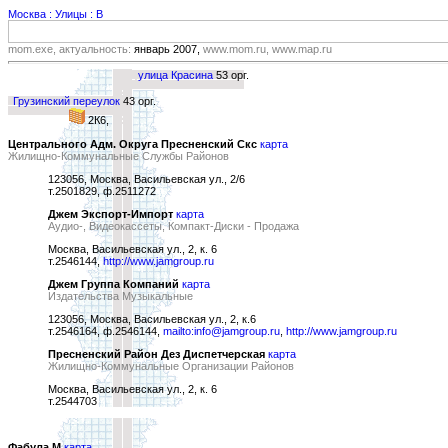
Москва : Улицы : В
mom.exe, актуальность:
январь 2007,
www.mom.ru, www.map.ru
улица Красина
53 орг.
Грузинский переулок
43 орг.
2К6,
Центрального Адм. Округа Пресненский Скс
карта
Жилищно-Коммунальные Службы Районов
123056, Москва, Васильевская ул., 2/6
т.2501829, ф.2511272
Джем Экспорт-Импорт
карта
Аудио-, Видеокассеты, Компакт-Диски - Продажа
Москва, Васильевская ул., 2, к. 6
т.2546144,
http://www.jamgroup.ru
Джем Группа Компаний
карта
Издательства Музыкальные
123056, Москва, Васильевская ул., 2, к.6
т.2546164, ф.2546144,
mailto:info@jamgroup.ru
,
http://www.jamgroup.ru
Пресненский Район Дез Диспетчерская
карта
Жилищно-Коммунальные Организации Районов
Москва, Васильевская ул., 2, к. 6
т.2544703
Фабула М
карта