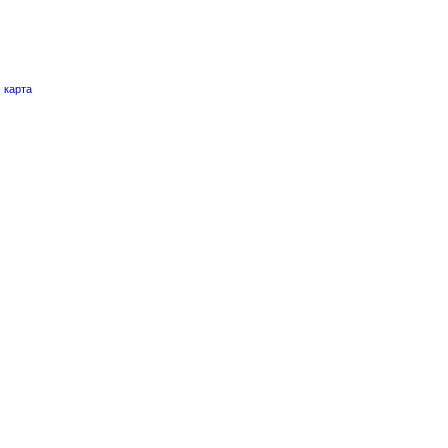
и
карта