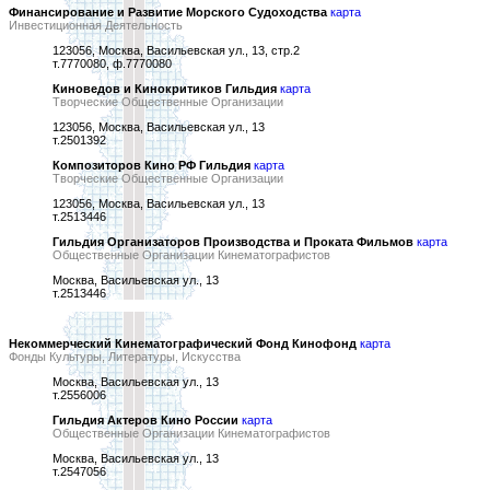
Финансирование и Развитие Морского Судоходства
карта
Инвестиционная Деятельность
123056, Москва, Васильевская ул., 13, стр.2
т.7770080, ф.7770080
Киноведов и Кинокритиков Гильдия
карта
Творческие Общественные Организации
123056, Москва, Васильевская ул., 13
т.2501392
Композиторов Кино РФ Гильдия
карта
Творческие Общественные Организации
123056, Москва, Васильевская ул., 13
т.2513446
Гильдия Организаторов Производства и Проката Фильмов
карта
Общественные Организации Кинематографистов
Москва, Васильевская ул., 13
т.2513446
Некоммерческий Кинематографический Фонд Кинофонд
карта
Фонды Культуры, Литературы, Искусства
Москва, Васильевская ул., 13
т.2556006
Гильдия Актеров Кино России
карта
Общественные Организации Кинематографистов
Москва, Васильевская ул., 13
т.2547056