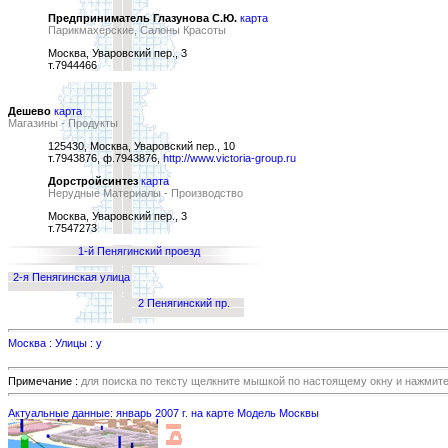
Предприниматель Глазунова С.Ю.
карта
Парикмахерские, Салоны Красоты
Москва, Уваровский пер., 3
т.7944466
Дешево
карта
Магазины - Продукты
125430, Москва, Уваровский пер., 10
т.7943876, ф.7943876,
http://www.victoria-group.ru
Дорстройсинтез
карта
Нерудные Материалы - Производство
Москва, Уваровский пер., 3
т.7547273
1-й Пенягинский проезд
2-я Пенягинская улица
2 Пенягинский пр.
Москва : Улицы : у
Примечание :
для поиска по тексту щелкните мышкой по настоящему окну и нажмит
Актуальные данные: январь 2007 г. на карте Модель Москвы