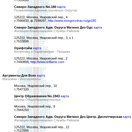
т.7535899
Северо-Западного No.180
карта
Поликлиники Административных Округов
125222, Москва, Уваровский пер., 4
т.7596833, ф.7598097,
http://www.mosgorzdrav.ru/gp180
Северо-Западного Адм. Округа Митино Дез Одс
карта
Жилищно-Коммунальные Службы Районов
125222, Москва, Уваровский пер., 3, к.1
т.7533899
Орифлэйм
карта
Косметика и Парфюмерия - Продажа
125222, Москва, Уваровский пер., 2
т.7440808,
http://www.oriflame.com
Аргументы Для Всех
карта
Магазины - Инструменты
Москва, Уваровский пер., 10
т.7547333
Центр Образования No.1943
карта
Школы Общеобразовательные
Москва, Уваровский пер., 8
т.7944293
Северо-Западного Адм. Округа Митино Дез Центр. Диспетчерская
карта
Жилищно-Коммунальные Службы Районов
125222, Москва, Уваровский пер., 12
т.7522999