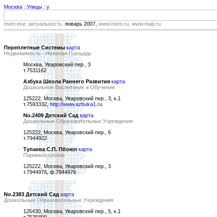
Москва : Улицы : у
mom.exe, актуальность:
январь 2007,
www.mom.ru, www.map.ru
Переплетные Системы
карта
Недвижимость - Нежилая Площадь
Москва, Уваровский пер., 3
т.7531162
Азбука Школа Раннего Развития
карта
Дошкольное Воспитание и Обучение
125222, Москва, Уваровский пер., 3, к.1
т.7593332,
http://www.azbuka1.ru
No.2409 Детский Сад
карта
Дошкольные Образовательные Учреждения
125222, Москва, Уваровский пер., 6
т.7944922
Тупаева С.П. Пбоюл
карта
Парикмахерские
125222, Москва, Уваровский пер., 3
т.7944976, ф.7944976
No.2383 Детский Сад
карта
Дошкольные Образовательные Учреждения
125430, Москва, Уваровский пер., 5, к.1