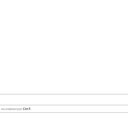
е на клавиатуре
Ctrl-F.