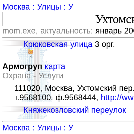
Москва : Улицы : У
Ухтомс
mom.exe, актуальность:
январь 20
Крюковская улица
3 орг.
4,
Армогруп
карта
Охрана - Услуги
111020, Москва, Ухтомский пер.,
т.9568100, ф.9568444,
http://w
Княжекозловский переулок
Москва : Улицы : У