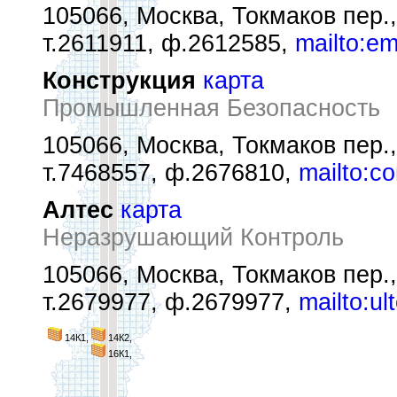
105066, Москва, Токмаков пер.,
т.2611911, ф.2612585,
mailto:em
Конструкция
карта
Промышленная Безопасность
105066, Москва, Токмаков пер., 
т.7468557, ф.2676810,
mailto:c
Алтес
карта
Неразрушающий Контроль
105066, Москва, Токмаков пер., 
т.2679977, ф.2679977,
mailto:u
14К1,
14К2,
16К1,