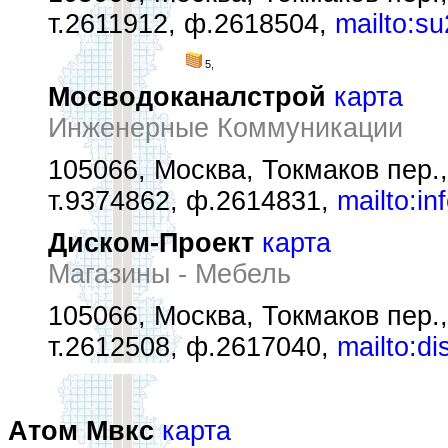
т.2611912, ф.2618504,
mailto:s
5,
Мосводоканалстрой
карта
Инженерные Коммуникации
105066, Москва, Токмаков пер.,
т.9374862, ф.2614831,
mailto:i
Диском-Проект
карта
Магазины - Мебель
105066, Москва, Токмаков пер.,
т.2612508, ф.2617040,
mailto:d
Атом Мвкс
карта