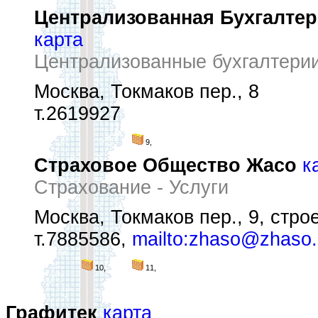
Централизованная Бухгалтер
карта
Централизованные бухгалтери
Москва, Токмаков пер., 8
т.2619927
9,
Страховое Общество Жасо
к
Страхование - Услуги
Москва, Токмаков пер., 9, строе
т.7885586,
mailto:zhaso@zhaso.
10,
11,
Графитек
карта