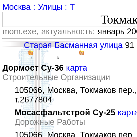
Москва : Улицы : Т
Токмак
mom.exe, актуальность:
январь 20
Старая Басманная улица
91 
4,
3,
Дормост Су-36
карта
Строительные Организации
105066, Москва, Токмаков пер.,
т.2677804
Мосасфальтстрой Су-25
карт
Дорожные Работы
105066, Москва, Токмаков пер.,