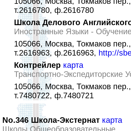
105066, Москва, Токмаков пер.,
т.2616780, ф.2616780
Школа Делового Английског
Иностранные Языки - Обучени
105066, Москва, Токмаков пер.,
т.2616963, ф.2616963,
http://sb
Контрейлер
карта
Транспортно-Экспедиторские У
105066, Москва, Токмаков пер.,
т.7480722, ф.7480721
No.346 Школа-Экстернат
карта
Школы Общеобразовательные