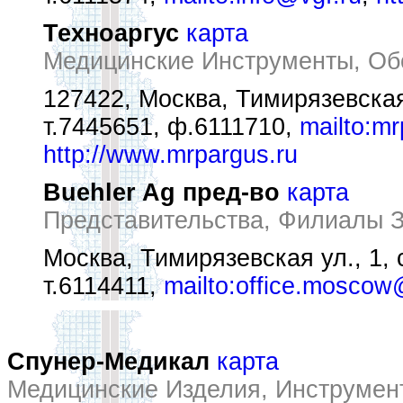
Техноаргус
карта
Медицинские Инструменты, Обо
127422, Москва, Тимирязевская
т.7445651, ф.6111710,
mailto:m
http://www.mrpargus.ru
Buehler Ag пред-во
карта
Представительства, Филиалы 
Москва, Тимирязевская ул., 1, 
т.6114411,
mailto:office.mosco
Спунер-Медикал
карта
Медицинские Изделия, Инструмен