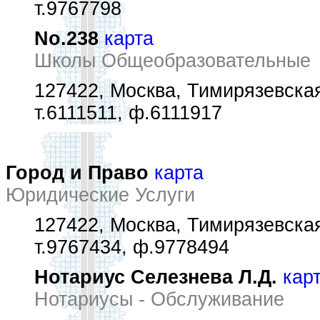
т.9767798
No.238
карта
Школы Общеобразовательные
127422, Москва, Тимирязевская
т.6111511, ф.6111917
Город и Право
карта
Юридические Услуги
127422, Москва, Тимирязевская
т.9767434, ф.9778494
Нотариус Селезнева Л.Д.
кар
Нотариусы - Обслуживание