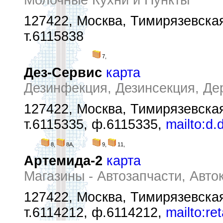
Молочные Кухни и Пункты
127422, Москва, Тимирязевская
т.6115838
7,
Дез-Сервис
карта
Дезинфекция, Дезинсекция, Де
127422, Москва, Тимирязевская
т.6115335, ф.6115335,
mailto:d.
8,
8А,
9,
11,
Артемида-2
карта
Магазины - Автозапчасти, Авто
127422, Москва, Тимирязевская 
т.6114212, ф.6114212,
mailto:re