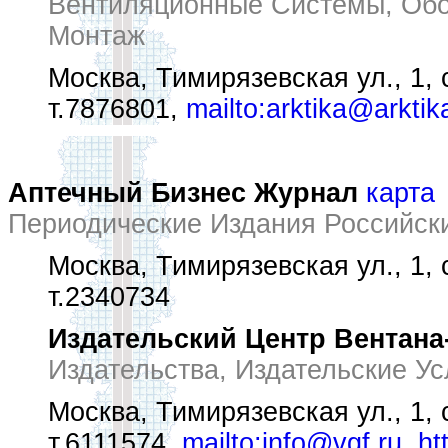
Вентиляционные Системы, Обор
Монтаж
Москва, Тимирязевская ул., 1, 
т.7876801,
mailto:arktika@arktik
Аптечный Бизнес Журнал
карта
Периодические Издания Российск
Москва, Тимирязевская ул., 1, 
т.2340734
Издательский Центр Вентана
Издательства, Издательские Ус
Москва, Тимирязевская ул., 1, 
т.6111574,
mailto:info@vgf.ru
,
ht