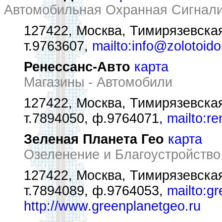
Автомобильная Охранная Сигнал
127422, Москва, Тимирязевская 
т.9763607,
mailto:info@zolotoid
Ренессанс-Авто
карта
Магазины - Автомобили
127422, Москва, Тимирязевская 
т.7894050, ф.9764071,
mailto:r
Зеленая Планета Гео
карта
Озеленение и Благоустройство
127422, Москва, Тимирязевская 
т.7894089, ф.9764053,
mailto:g
http://www.greenplanetgeo.ru