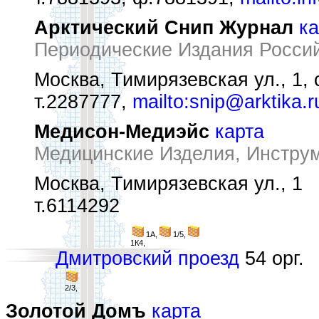
Арктический Снип Журнал
ка
Периодические Издания Росси
Москва, Тимирязевская ул., 1, 
т.2287777,
mailto:snip@arktika.r
Медисон-Медиэйс
карта
Медицинские Изделия, Инстру
Москва, Тимирязевская ул., 1
т.6114292
1А,
1/5,
1К4,
Дмитровский проезд
54 орг.
2/3,
Золотой Домъ
карта