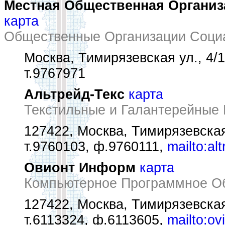
Местная Общественная Органи
карта
Общественные Организации Соци
Москва, Тимирязевская ул., 4/
т.9767971
Альтрейд-Текс
карта
Текстильные и Галантерейные 
127422, Москва, Тимирязевская
т.9760103, ф.9760111,
mailto:al
Овионт Информ
карта
Компьютерное Программное О
127422, Москва, Тимирязевская
т.6113324, ф.6113605,
mailto:ov