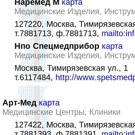
Наремед М
карта
Медицинские Изделия, Инстру
127220, Москва, Тимирязевская 
т.7881713, ф.7881713,
mailto:i
Нпо Спецмедприбор
карта
Медицинские Изделия, Инстру
Москва, Тимирязевская ул., 1
т.6117484,
http://www.spetsmedp
Арт-Мед
карта
Медицинские Центры, Клиники
127422, Москва, Тимирязевская 
т.7881393, ф.7881391,
mailto:i