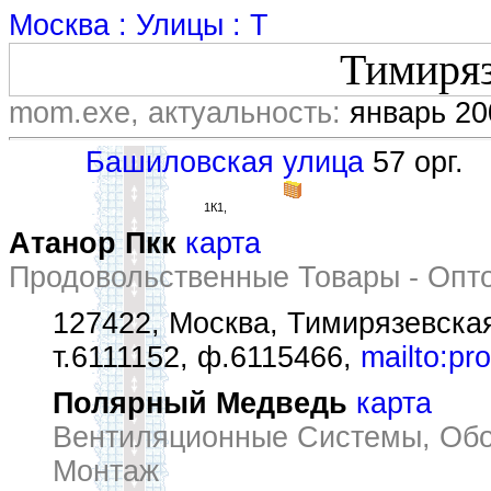
Москва : Улицы : Т
Тимиряз
mom.exe, актуальность:
январь 20
Башиловская улица
57 орг.
1К1,
Атанор Пкк
карта
Продовольственные Товары - Опт
127422, Москва, Тимирязевская
т.6111152, ф.6115466,
mailto:pr
Полярный Медведь
карта
Вентиляционные Системы, Обор
Монтаж