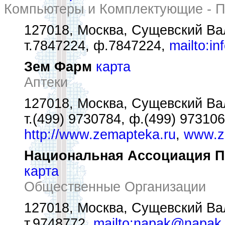
Компьютеры и Комплектующие - 
127018, Москва, Сущевский Вал 
т.7847224, ф.7847224,
mailto:i
Зем Фарм
карта
Аптеки
127018, Москва, Сущевский Вал 
т.(499) 9730784, ф.(499) 97310
http://www.zemapteka.ru
,
www.z
Национальная Ассоциация П
карта
Общественные Организации
127018, Москва, Сущевский Вал 
т.9748772,
mailto:napak@napak.