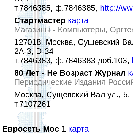
т.7846385, ф.7846385,
http://ww
Стартмастер
карта
Магазины - Компьютеры, Оргте
127018, Москва, Сущевский Вал
2А-3, D-34
т.7846383, ф.7846383 доб.103,
60 Лет - Не Возраст Журнал
к
Периодические Издания Росси
Москва, Сущевский Вал ул., 5, 
т.7107261
Евросеть Мос 1
карта