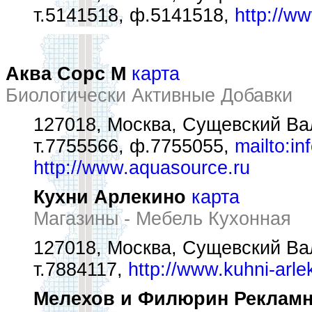
т.5141518, ф.5141518,
http://ww
Аква Сорс М
карта
Биологически Активные Добавки
127018, Москва, Сущевский Вал
т.7755566, ф.7755055,
mailto:i
http://www.aquasource.ru
Кухни Арлекино
карта
Магазины - Мебель Кухонная
127018, Москва, Сущевский Вал
т.7884117,
http://www.kuhni-arle
Мелехов и Филюрин Рекламн