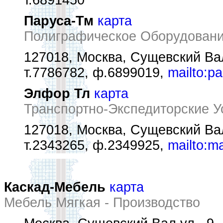
т.6891450
Паруса-Тм
карта
Полиграфическое Оборудовани
127018, Москва, Сущевский Вал
т.7786782, ф.6899019,
mailto:p
Элфор Тл
карта
Транспортно-Экспедиторские У
127018, Москва, Сущевский Вал 
т.2343265, ф.2349925,
mailto:m
Каскад-Мебель
карта
Мебель Мягкая - Производство