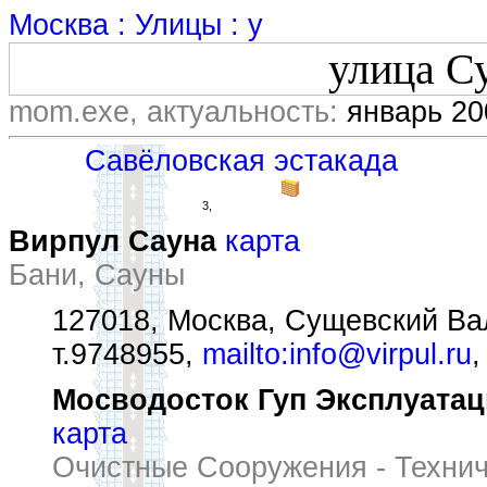
Москва : Улицы : у
улица С
mom.exe, актуальность:
январь 20
Савёловская эстакада
3,
Вирпул Сауна
карта
Бани, Сауны
127018, Москва, Сущевский Вал
т.9748955,
mailto:info@virpul.ru
Мосводосток Гуп Эксплуатац
карта
Очистные Сооружения - Техни