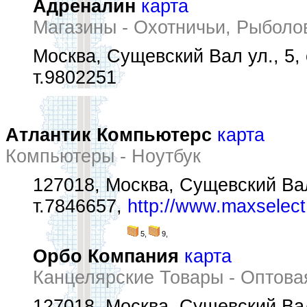
Адреналин
карта
Магазины - Охотничьи, Рыбол
Москва, Сущевский Вал ул., 5, 
т.9802251
Атлантик Компьютерс
карта
Компьютеры - Ноутбук
127018, Москва, Сущевский Вал 
т.7846657,
http://www.maxselect
5,
9,
Орбо Компания
карта
Канцелярские Товары - Оптов
127018, Москва, Сущевский Вал