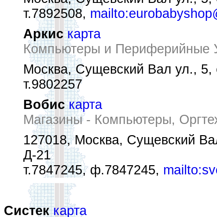
т.7892508,
mailto:eurobabyshop
Аркис
карта
Компьютеры и Периферийные У
Москва, Сущевский Вал ул., 5, 
т.9802257
Вобис
карта
Магазины - Компьютеры, Оргте
127018, Москва, Сущевский Вал
Д-21
т.7847245, ф.7847245,
mailto:s
Систек
карта