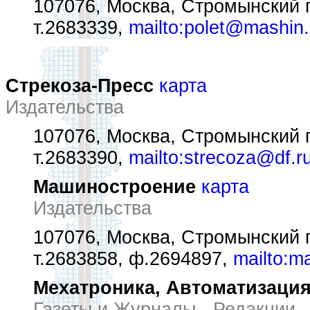
107076, Москва, Стромынский п
т.2683339,
mailto:polet@mashin.
Стрекоза-Пресс
карта
Издательства
107076, Москва, Стромынский п
т.2683390,
mailto:strecoza@df.r
Машиностроение
карта
Издательства
107076, Москва, Стромынский п
т.2683858, ф.2694897,
mailto:m
Мехатроника, Автоматизация
Газеты и Журналы - Редакции