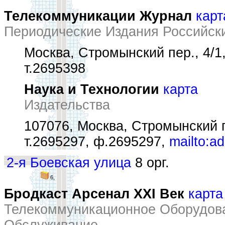
Телекоммуникации Журнал
карт
Периодические Издания Российск
Москва, Стромынский пер., 4/1,
т.2695398
Наука и Технологии
карта
Издательства
107076, Москва, Стромынский п
т.2695297, ф.2695297,
mailto:a
2-я Боевская улица
8 орг.
6,
Бродкаст Арсенал XXI Век
карта
Телекоммуникационное Оборудова