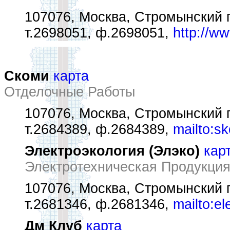
107076, Москва, Стромынский п
т.2698051, ф.2698051,
http://ww
Скоми
карта
Отделочные Работы
107076, Москва, Стромынский п
т.2684389, ф.2684389,
mailto:s
Электроэкология (Элэко)
кар
Электротехническая Продукция
107076, Москва, Стромынский п
т.2681346, ф.2681346,
mailto:e
Дм Клуб
карта