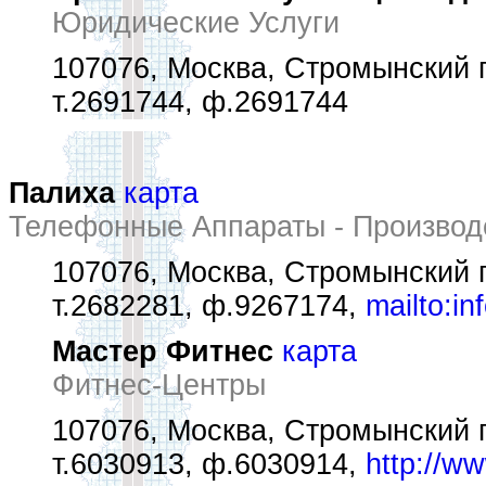
Юридические Услуги
107076, Москва, Стромынский пе
т.2691744, ф.2691744
Палиха
карта
Телефонные Аппараты - Производ
107076, Москва, Стромынский п
т.2682281, ф.9267174,
mailto:in
Мастер Фитнес
карта
Фитнес-Центры
107076, Москва, Стромынский п
т.6030913, ф.6030914,
http://ww