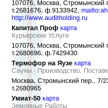
107076, Москва, Стромынский п
т.2681676, ф.9133942,
mailto:a
http://www.auditholding.ru
Капитал Проф
карта
Курьерские Услуги
107076, Москва, Стромынский п
т.2680696, ф.7429430
Термофор на Яузе
карта
Сауны - Производство, Постав
Москва, Стромынский пер., 7/2
т.2680965
Умиат-50
карта
Земляные Работы