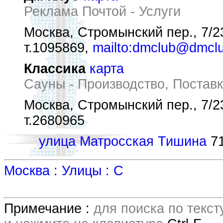
Реклама Почтой - Услуги
Москва, Стромынский пер., 7/2
т.1095869,
mailto:dmclub@dmclu
Классика
карта
Сауны - Производство, Постав
Москва, Стромынский пер., 7/2
т.2680965
улица Матросская Тишина
71
Москва : Улицы : С
Примечание :
для поиска по текс