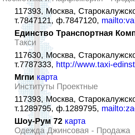
117393, Москва, Старокалужск
т.7847121, ф.7847120,
mailto:v
Единство Транспортная Ком
Такси
117630, Москва, Старокалужско
т.7787333,
http://www.taxi-edins
Мгпи
карта
Институты Проектные
117393, Москва, Старокалужск
т.1289795, ф.1289795,
mailto:z
Шоу-Рум 72
карта
Одежда Джинсовая - Продажа