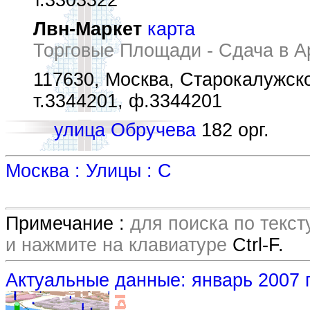
т.3303322
Лвн-Маркет
карта
Торговые Площади - Сдача в А
117630, Москва, Старокалужск
т.3344201, ф.3344201
улица Обручева
182 орг.
Москва : Улицы : С
Примечание :
для поиска по текс
и нажмите на клавиатуре
Ctrl-F.
Актуальные данные: январь 2007 