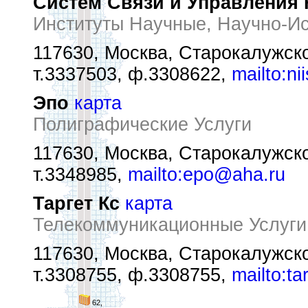
Систем Связи и Управления
Институты Научные, Научно-И
117630, Москва, Старокалужск
т.3337503, ф.3308622,
mailto:n
Эпо
карта
Полиграфические Услуги
117630, Москва, Старокалужск
т.3348985,
mailto:epo@aha.ru
Таргет Кс
карта
Телекоммуникационные Услуги
117630, Москва, Старокалужск
т.3308755, ф.3308755,
mailto:ta
62,