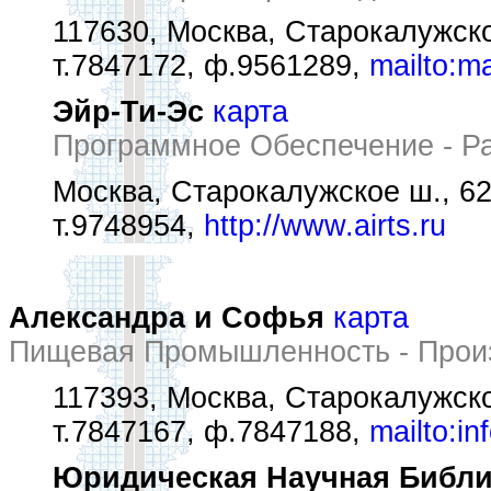
117630, Москва, Старокалужско
т.7847172, ф.9561289,
mailto:
Эйр-Ти-Эс
карта
Программное Обеспечение - Ра
Москва, Старокалужское ш., 62,
т.9748954,
http://www.airts.ru
Александра и Софья
карта
Пищевая Промышленность - Произ
117393, Москва, Старокалужско
т.7847167, ф.7847188,
mailto:i
Юридическая Научная Библи