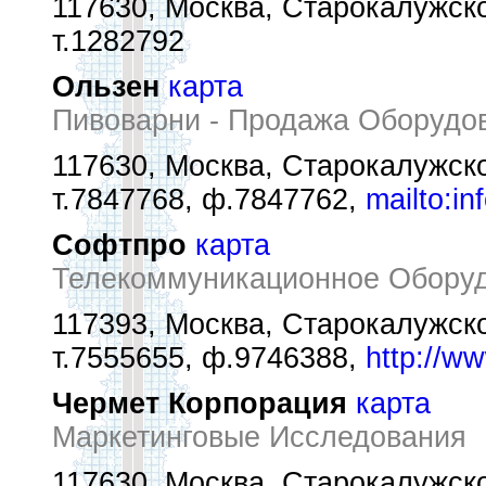
117630, Москва, Старокалужско
т.1282792
Ользен
карта
Пивоварни - Продажа Оборудо
117630, Москва, Старокалужск
т.7847768, ф.7847762,
mailto:i
Софтпро
карта
Телекоммуникационное Обору
117393, Москва, Старокалужское
т.7555655, ф.9746388,
http://w
Чермет Корпорация
карта
Маркетинговые Исследования
117630, Москва, Старокалужск