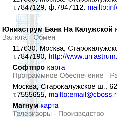
т.7847129, ф.7847112,
mailto:i
Юниаструм Банк На Калужской
Валюта - Обмен
117630, Москва, Старокалужско
т.7847190,
http://www.uniastrum
Софтпро
карта
Программное Обеспечение - Ра
Москва, Старокалужское ш., 62, 
т.7555655,
mailto:email@cboss.r
Магнум
карта
Телевизоры - Производство