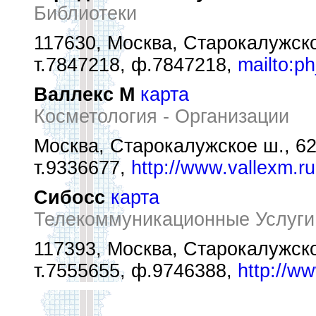
Библиотеки
117630, Москва, Старокалужск
т.7847218, ф.7847218,
mailto:p
Валлекс М
карта
Косметология - Организации
Москва, Старокалужское ш., 62,
т.9336677,
http://www.vallexm.ru
Сибосс
карта
Телекоммуникационные Услуги
117393, Москва, Старокалужское
т.7555655, ф.9746388,
http://w