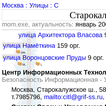
Москва : Улицы : С
Старока
mom.exe, актуальность:
январь 20
улица Архитектора Власова
9
улица Намёткина
159 орг.
18А,
улица Воронцовские Пруды
9 орг.
58,
1,
Центр Информационных Технол
Безопасность Информационная - 
Москва, Старокалужское ш., 58
т.7985796,
mailto:citl@grif-ss.ru