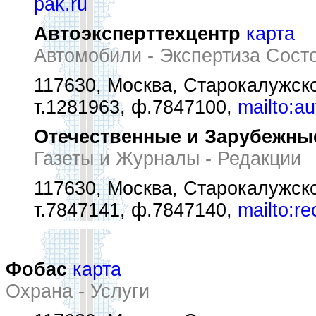
pak.ru
Автоэксперттехцентр
карта
Автомобили - Экспертиза Сост
117630, Москва, Старокалужск
т.1281963, ф.7847100,
mailto:a
Отечественные и Зарубежны
Газеты и Журналы - Редакции
117630, Москва, Старокалужск
т.7847141, ф.7847140,
mailto:r
Фобас
карта
Охрана - Услуги