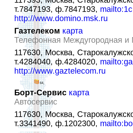
117393, Москва, Старокалужск
т.7847193, ф.7847193,
mailto:1
http://www.domino.msk.ru
Газтелеком
карта
Телефонная Междугородная и
117630, Москва, Старокалужско
т.4284040, ф.4284020,
mailto:g
http://www.gaztelecom.ru
64,
Борт-Сервис
карта
Автосервис
117630, Москва, Старокалужск
т.3341490, ф.1202300,
mailto:b