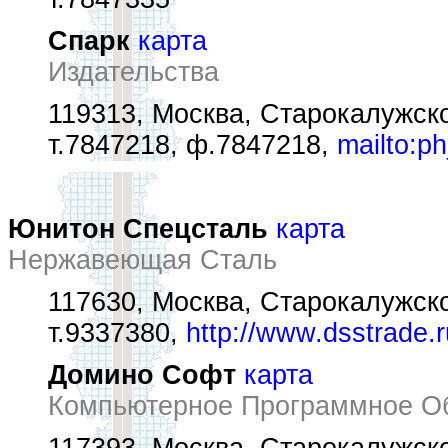
Спарк
карта
Издательства
119313, Москва, Старокалужско
т.7847218, ф.7847218,
mailto:p
Юнитон Спецсталь
карта
Нержавеющая Сталь
117630, Москва, Старокалужск
т.9337380,
http://www.dsstrade.r
Домино Софт
карта
Компьютерное Программное О