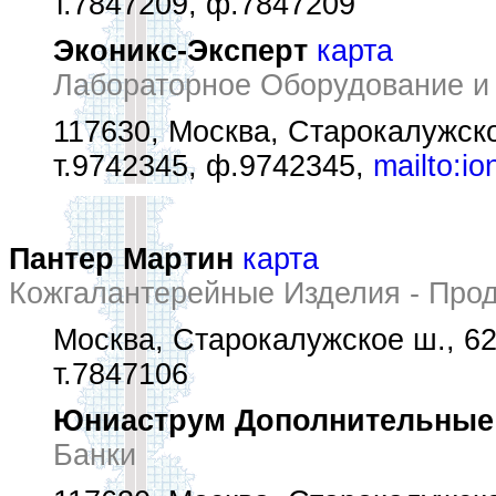
т.7847209, ф.7847209
Эконикс-Эксперт
карта
Лабораторное Оборудование и
117630, Москва, Старокалужск
т.9742345, ф.9742345,
mailto:i
Пантер Мартин
карта
Кожгалантерейные Изделия - Про
Москва, Старокалужское ш., 62
т.7847106
Юниаструм Дополнительные
Банки