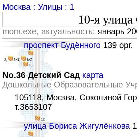
Москва : Улицы : 1
10-я улица
mom.exe, актуальность:
январь 20
проспект Будённого
139 орг.
2,
6К1,
8К2,
10,
No.36 Детский Сад
карта
Дошкольные Образовательные Уч
105118, Москва, Соколиной Горы
т.3653107
12,
улица Бориса Жигулёнкова
1