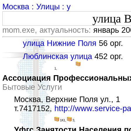
Москва : Улицы : у
улица 
mom.exe, актуальность:
январь 20
улица Нижние Поля
56 орг.
Люблинская улица
452 орг.
1,
Ассоциация Профессиональных
Бытовые Услуги
Москва, Верхние Поля ул., 1
т.7417152,
http://www.service-pa
1К1,
3,
Уфгс Занятости Населения п