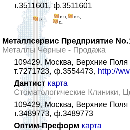
т.3511601, ф.3511601
11К1,
11К5,
18,
11,
Металлсервис Предприятие No.
Металлы Черные - Продажа
109429, Москва, Верхние Поля 
т.7271723, ф.3554473,
http://ww
Дантист
карта
Стоматологические Клиники, Ц
109429, Москва, Верхние Поля 
т.3489773, ф.3489773
Оптим-Преформ
карта