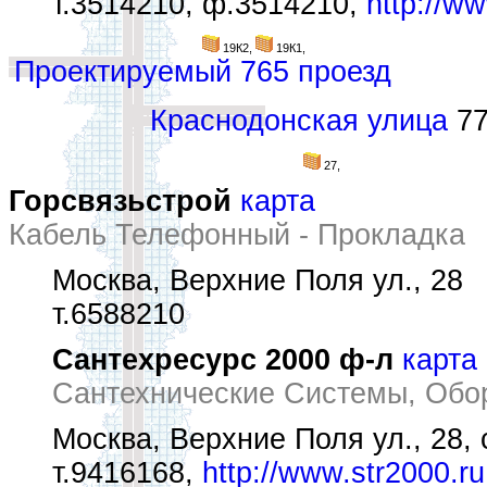
т.3514210, ф.3514210,
http://w
19К2,
19К1,
Проектируемый 765 проезд
Краснодонская улица
77
27,
Горсвязьстрой
карта
Кабель Телефонный - Прокладка
Москва, Верхние Поля ул., 28
т.6588210
Сантехресурс 2000 ф-л
карта
Сантехнические Системы, Обо
Москва, Верхние Поля ул., 28, 
т.9416168,
http://www.str2000.ru