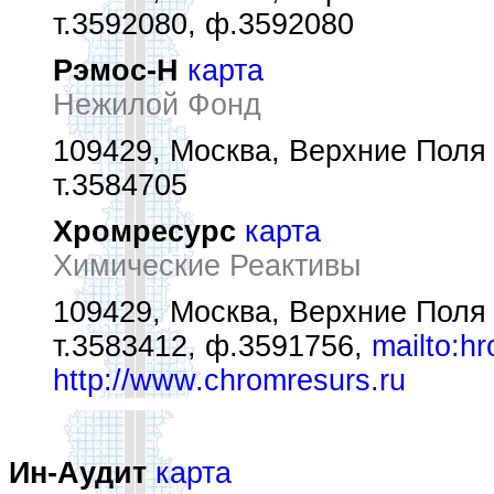
т.3592080, ф.3592080
Рэмос-Н
карта
Нежилой Фонд
109429, Москва, Верхние Поля у
т.3584705
Хромресурс
карта
Химические Реактивы
109429, Москва, Верхние Поля 
т.3583412, ф.3591756,
mailto:h
http://www.chromresurs.ru
Ин-Аудит
карта