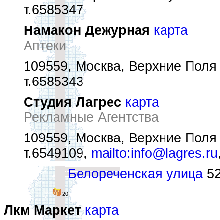
т.6585347
Намакон Дежурная
карта
Аптеки
109559, Москва, Верхние Поля 
т.6585343
Студия Лагрес
карта
Рекламные Агентства
109559, Москва, Верхние Поля 
т.6549109,
mailto:info@lagres.ru
Белореченская улица
52
20,
Лкм Маркет
карта