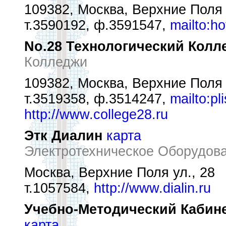
109382, Москва, Верхние Поля 
т.3590192, ф.3591547,
mailto:h
No.28 Технологический Колл
Колледжи
109382, Москва, Верхние Поля 
т.3519358, ф.3514247,
mailto:p
http://www.college28.ru
Этк Диалин
карта
Электротехническое Оборудова
Москва, Верхние Поля ул., 28
т.1057584,
http://www.dialin.ru
Учебно-Методический Кабин
карта