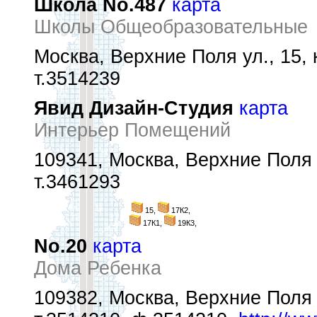
Школа No.487
карта
Школы Общеобразовательные
Москва, Верхние Поля ул., 15, к
т.3514239
Явид Дизайн-Студия
карта
Интерьер Помещений
109341, Москва, Верхние Поля у
т.3461293
15,
17К2,
17К1,
19К3,
No.20
карта
Дома Ребенка
109382, Москва, Верхние Поля у