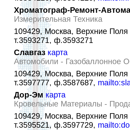
Хроматограф-Ремонт-Автома
Измерительная Техника
109429, Москва, Верхние Поля 
т.3593271, ф.3593271
Славгаз
карта
Автомобили - Газобаллонное 
109429, Москва, Верхние Поля 
т.3597777, ф.3587687,
mailto:s
Дор-Эм
карта
Кровельные Материалы - Прод
109429, Москва, Верхние Поля 
т.3595521, ф.3597729,
mailto:d