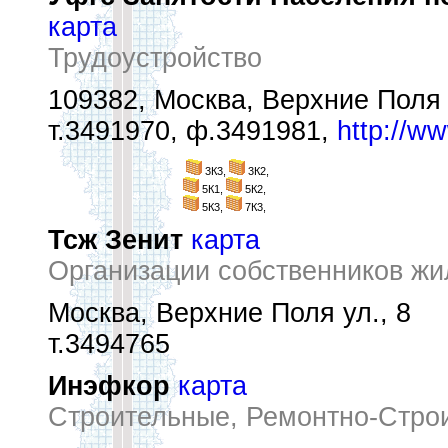
карта
Трудоустройство
109382, Москва, Верхние Поля у
т.3491970, ф.3491981,
http://ww
3К3,
3К2,
5К1,
5К2,
5К3,
7К3,
Тсж Зенит
карта
Организации собственников жи
Москва, Верхние Поля ул., 8
т.3494765
Инэфкор
карта
Строительные, Ремонтно-Стро