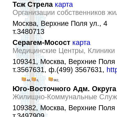
Тсж Стрела
карта
Организации собственников жи
Москва, Верхние Поля ул., 4
т.3480713
Серагем-Мосост
карта
Медицинские Центры, Клиники
109341, Москва, Верхние Поля 
т.3567631, ф.(499) 3567631,
htt
4А,
6,
9К2,
Юго-Восточного Адм. Округа
Жилищно-Коммунальные Служ
109382, Москва, Верхние Поля у
т.3497909