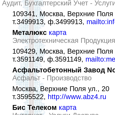
Аудит, Бухгалтерский Учет - Услуг
109341, Москва, Верхние Поля у
т.3499913, ф.3499913,
mailto:in
Металюкс
карта
Электротехническая Продукция
109429, Москва, Верхние Поля 
т.3591149, ф.3591149,
mailto:m
Асфальтобетонный Завод No
Асфальт - Производство
Москва, Верхние Поля ул., 20
т.3595522,
http://www.abz4.ru
Бис Телеком
карта