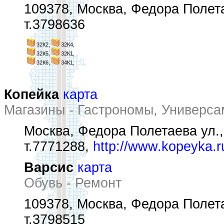
109378, Москва, Федора Полетае
т.3798636
32К2,
32К4,
32К5,
32К1,
32К6,
34К1,
Копейка
карта
Магазины - Гастрономы, Универс
Москва, Федора Полетаева ул.,
т.7771288,
http://www.kopeyka.r
Варсис
карта
Обувь - Ремонт
109378, Москва, Федора Полета
т.3798515