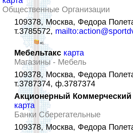
карта
Общественные Организации
109378, Москва, Федора Полетае
т.3785572,
mailto:action@sportd
40,
Мебельтакс
карта
Магазины - Мебель
109378, Москва, Федора Полета
т.3787374, ф.3787374
Акционерный Коммерческий С
карта
Банки Сберегательные
109378, Москва, Федора Полетае