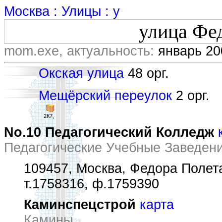
Москва : Улицы : у
улица Фе
mom.exe, актуальность:
январь 20
Окская улица
48 орг.
Мещёрский переулок
2 орг.
2К7,
No.10 Педагогический Колледж
Педагогические Учебные Заведен
109457, Москва, Федора Полетае
т.1758316, ф.1759390
Каминспецстрой
карта
Камины