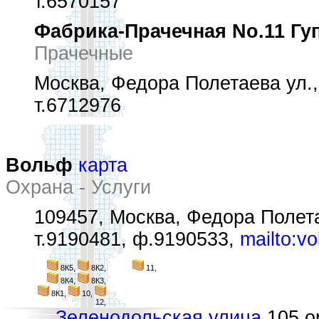
т.6570157
Фабрика-Прачечная No.11 Гуп
Прачечные
Москва, Федора Полетаева ул.,
т.6712976
Вольф
карта
Охрана - Услуги
109457, Москва, Федора Полетае
т.9190481, ф.9190533,
mailto:v
8К5,
8К2,
11,
8К4,
8К3,
8К1,
10,
12,
Зеленодольская улица
105 ор