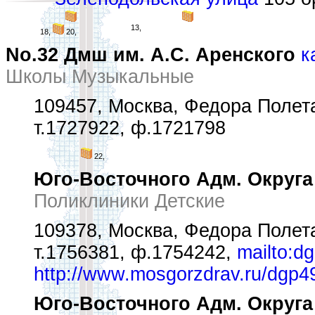
13,
18,
20,
No.32 Дмш им. А.С. Аренского
к
Школы Музыкальные
109457, Москва, Федора Полетае
т.1727922, ф.1721798
22,
Юго-Восточного Адм. Округа
Поликлиники Детские
109378, Москва, Федора Полета
т.1756381, ф.1754242,
mailto:d
http://www.mosgorzdrav.ru/dgp4
Юго-Восточного Адм. Округа О