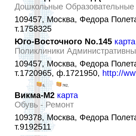
Дошкольные Образовательные
109457, Москва, Федора Полетае
т.1758325
Юго-Восточного No.145
карта
Поликлиники Административны
109457, Москва, Федора Полета
т.1720965, ф.1721950,
http://w
6,
7К2,
Викма-М2
карта
Обувь - Ремонт
109378, Москва, Федора Полета
т.9192511