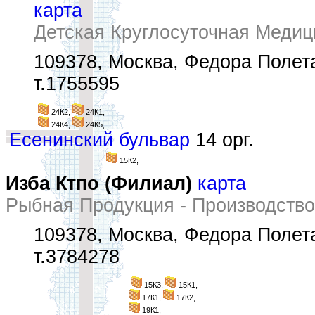
карта
Детская Круглосуточная Меди
109378, Москва, Федора Полета
т.1755595
24К2,
24К1,
24К4,
24К5,
Есенинский бульвар
14 орг.
15К2,
Изба Ктпо (Филиал)
карта
Рыбная Продукция - Производство
109378, Москва, Федора Полета
т.3784278
15К3,
15К1,
17К1,
17К2,
19К1,