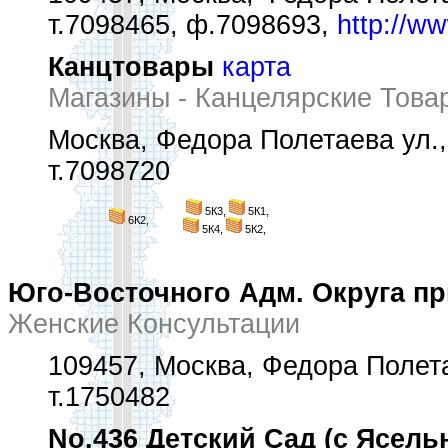
т.7098465, ф.7098693,
http://ww
Канцтовары
карта
Магазины - Канцелярские Това
Москва, Федора Полетаева ул., 
т.7098720
5К3,
5К1,
6К2,
5К4,
5К2,
Юго-Восточного Адм. Округа пр
Женские Консультации
109457, Москва, Федора Полета
т.1750482
No.436 Детский Сад (с Ясел