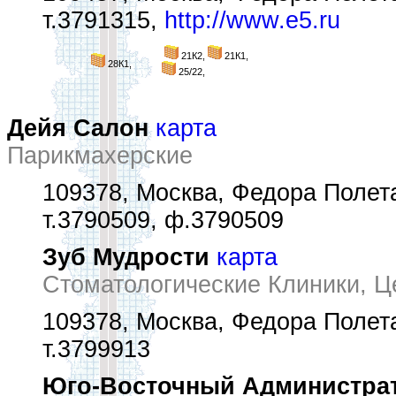
т.3791315,
http://www.e5.ru
21К2,
21К1,
28К1,
25/22,
Дейя Салон
карта
Парикмахерские
109378, Москва, Федора Полета
т.3790509, ф.3790509
Зуб Мудрости
карта
Стоматологические Клиники, Ц
109378, Москва, Федора Полетае
т.3799913
Юго-Восточный Администрат