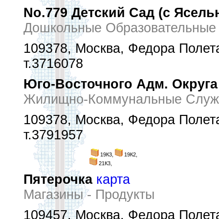
No.779 Детский Сад (с Ясель
Дошкольные Образовательные
109378, Москва, Федора Полетае
т.3716078
Юго-Восточного Адм. Округа
Жилищно-Коммунальные Служ
109378, Москва, Федора Полетае
т.3791957
19К3,
19К2,
21К3,
Пятерочка
карта
Магазины - Продукты
109457, Москва, Федора Полетае