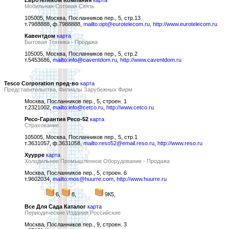
Евротелеком Компания
карта
Мобильная Сотовая Связь
105005, Москва, Посланников пер., 5, стр.13
т.7988888, ф.7988888,
mailto:opt@eurotelecom.ru
,
http://www.eurotelecom.ru
Кавентдом
карта
Бытовая Техника - Продажа
105005, Москва, Посланников пер., 5, стр.2
т.5453686,
mailto:info@caventdom.ru
,
http://www.caventdom.ru
Tesco Corporation пред-во
карта
Представительства, Филиалы Зарубежных Фирм
Москва, Посланников пер., 5, строен. 1
т.2321002,
mailto:info@cetco.ru
,
http://www.cetco.ru
Ресо-Гарантия Ресо-52
карта
Страхование
105005, Москва, Посланников пер., 5, стр.1
т.3631057, ф.3631058,
mailto:reso52@email.reso.ru
,
http://www.reso.ru
Хуурре
карта
Холодильное Промышленное Оборудование - Продажа
Москва, Посланников пер., 5, строен. 6
т.9602034,
mailto:mos@huurre.com
,
http://www.huurre.ru
6,
8,
9К5,
Все Для Сада Каталог
карта
Периодические Издания Российские
Москва, Посланников пер., 9, строен. 3