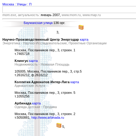
Москва : Улицы : П
mom.exe, актуальность:
январь 2007,
www.mom.ru, www.map.ru
Бауманская улица
136 орг.
3,
Научно-Производственный Центр Энергодар
карта
Энергетика - Научно-Исследовательские, Проектные Организации
Москва, Посланников пер., 3, строен. 1
т.7465718
Клингус
карта
Недвижимость - Нежилая Площадь
105005, Москва, Посланников пер., 3, стр.5
т.2616212, ф.2616212
Коллегия Адвокатов Интер-Лига
карта
Адвокатские Услуги
Москва, Посланников пер., 3, строен. 5
т.1055256
Арбинада
карта
Одежда Детская - Продажа
Москва, Посланников пер., 3, строен. 2
т.5050881,
http://www.arbinada.ru
5,