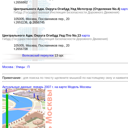
т.2656862
Центрального Адм. Округа Огибдд Увд Мототрэр (Отделение No.4)
карт
Гибдд (Государственная Инспекция Безопасности Дорожного Движения)
105005, Москва, Посланников пер., 20
т.2651136, ф.2656745
Центрального Адм. Округа Огибдд Увд Пто No.13
карта
Гибдд (Государственная Инспекция Безопасности Дорожного Движения)
105005, Москва, Посланников пер., 20
т.2656708
Волховский переулок
13 орг.
Москва : Улицы : П
Примечание :
для поиска по тексту щелкните мышкой по настоящему окну и нажмит
Актуальные данные: январь 2007 г. на карте Модель Москвы