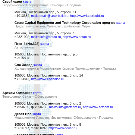
Стройлазер
карта
Геодезическое Оборудование, Приборы - Продажа
Москва, Посланников пер., 5, строен. 11
т.1013354,
mailto:main@laserbuild.ru
,
http://www.laserbuild.ru
Cetco Capital Equipment and Technology Corporation пред-во
карта
Представительства, Филиалы Зарубежных Фирм
Москва, Посланников пер., 5, строен. 1
т.2321002,
mailto:info@cetco.ru
,
http://www.cetco.ru
Пгсо-4 (No.322)
карта
Автостоянки
105005, Москва, Посланников пер., стр.5
т.2615804
Спс-Холод
карта
Холодильники и Морозильные Камеры Промышленные - Продажа
105005, Москва, Посланников пер., 5, стр.14
т.7213813,
http://www.cpsholod.ru
Артком Компания
карта
Телефонная Связь - Оборудование
105005, Москва, Посланников пер., 5, стр.2
т.7950759, ф.7950759,
mailto:info@artcom.ru
,
http://www.artcom.ru
Деост Нпо
карта
Медицинские Изделия, Инструменты, Оборудование - Продажа
105005, Москва, Посланников пер., 5, стр.8
т.9611097, ф.9611097,
http://www.deost.ru