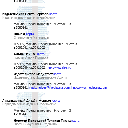
т.2585141
Издательский Центр Зеркало
карта
Издательства, Издательские Услуги
Москва, Посланников пер., 9, строен. 3
т.2585141
Dualest
карта
Отделочные Материалы
105005, Москва, Посланников пер., 9, стр.3
т.5891881, ф.5891882
Альпа Пейнтс
карта
Краски, Лаки - Продажа
105005, Москва, Посланников пер., 9, стр.3
т.5891589, ф.5891882,
http://www.alpa.ru
Издательство Медиатест
карта
Издательства, Издательские Услуги
Москва, Посланников пер., 9, строен. 3
т.2585141,
mailto:adver@mediatest.com
,
http://www.mediatest.com
Ландшафтный Дизайн Журнал
карта
Периодические Издания Российские
Москва, Посланников пер., 9, строен. 3
т.2585141
Новости Приводной Техники Газета
карта
Газеты и Журналы - Редакции