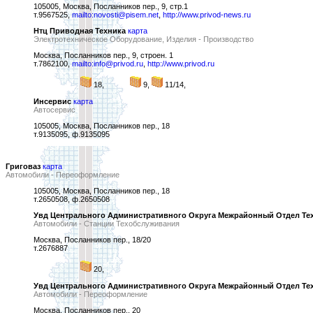
105005, Москва, Посланников пер., 9, стр.1
т.9567525,
mailto:novosti@pisem.net
,
http://www.privod-news.ru
Нтц Приводная Техника
карта
Электротехническое Оборудование, Изделия - Производство
Москва, Посланников пер., 9, строен. 1
т.7862100,
mailto:info@privod.ru
,
http://www.privod.ru
18,
9,
11/14,
Инсервис
карта
Автосервис
105005, Москва, Посланников пер., 18
т.9135095, ф.9135095
Григоваз
карта
Автомобили - Переоформление
105005, Москва, Посланников пер., 18
т.2650508, ф.2650508
Увд Центрального Административного Округа Межрайонный Отдел Техн
Автомобили - Станции Техобслуживания
Москва, Посланников пер., 18/20
т.2676887
20,
Увд Центрального Административного Округа Межрайонный Отдел Техн
Автомобили - Переоформление
Москва, Посланников пер., 20