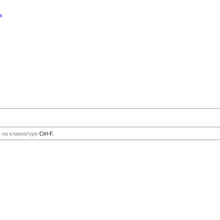
а
е на клавиатуре
Ctrl-F.