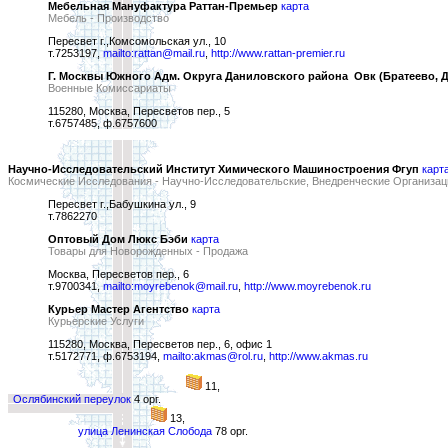
Мебельная Мануфактура Раттан-Премьер
карта
Мебель - Производство
Пересвет г.,Комсомольская ул., 10
т.7253197,
mailto:rattan@mail.ru
,
http://www.rattan-premier.ru
Г. Москвы Южного Адм. Округа Даниловского района  Овк (Братеево, 
Военные Комиссариаты
115280, Москва, Пересветов пер., 5
т.6757485, ф.6757600
Научно-Исследовательский Институт Химического Машиностроения Фгуп
карт
Космические Исследования - Научно-Исследовательские, Внедренческие Организац
Пересвет г.,Бабушкина ул., 9
т.7862270
Оптовый Дом Люкс Бэби
карта
Товары для Новорожденных - Продажа
Москва, Пересветов пер., 6
т.9700341,
mailto:moyrebenok@mail.ru
,
http://www.moyrebenok.ru
Курьер Мастер Агентство
карта
Курьерские Услуги
115280, Москва, Пересветов пер., 6, офис 1
т.5172771, ф.6753194,
mailto:akmas@rol.ru
,
http://www.akmas.ru
11,
Ослябинский переулок
4 орг.
13,
улица Ленинская Слобода
78 орг.