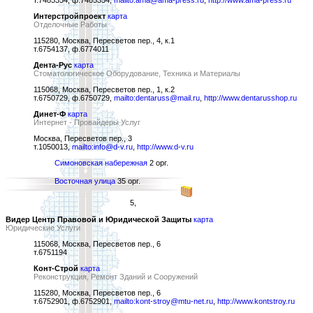
т.7485354, ф.7485354,
mailto:ama@ama-press.ru
,
http://www.ama-press.ru
Интерстройпроект
карта
Отделочные Работы
115280, Москва, Пересветов пер., 4, к.1
т.6754137, ф.6774011
Дента-Рус
карта
Стоматологическое Оборудование, Техника и Материалы
115068, Москва, Пересветов пер., 1, к.2
т.6750729, ф.6750729,
mailto:dentaruss@mail.ru
,
http://www.dentarusshop.ru
Динет-Ф
карта
Интернет - Провайдеры Услуг
Москва, Пересветов пер., 3
т.1050013,
mailto:info@d-v.ru
,
http://www.d-v.ru
Симоновская набережная
2 орг.
Восточная улица
35 орг.
5,
Видер Центр Правовой и Юридической Защиты
карта
Юридические Услуги
115068, Москва, Пересветов пер., 6
т.6751194
Конт-Строй
карта
Реконструкция, Ремонт Зданий и Сооружений
115280, Москва, Пересветов пер., 6
т.6752901, ф.6752901,
mailto:kont-stroy@mtu-net.ru
,
http://www.kontstroy.ru