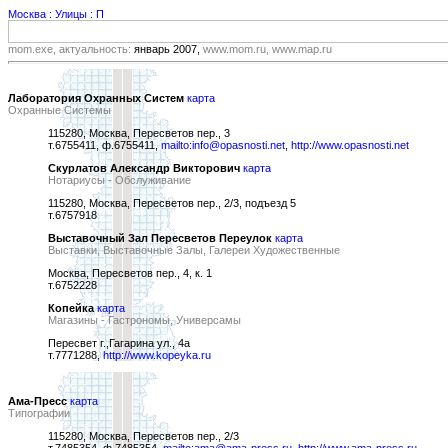
Москва : Улицы : П
mom.exe, актуальность:
январь 2007,
www.mom.ru, www.map.ru
Лаборатория Охранных Систем
карта
Охранные Системы
115280, Москва, Пересветов пер., 3
т.6755411, ф.6755411,
mailto:info@opasnosti.net
,
http://www.opasnosti.net
Скурлатов Александр Викторович
карта
Нотариусы - Обслуживание
115280, Москва, Пересветов пер., 2/3, подъезд 5
т.6757918
Выставочный Зал Пересветов Переулок
карта
Выставки, Выставочные Залы, Галереи Художественные
Москва, Пересветов пер., 4, к. 1
т.6752228
Копейка
карта
Магазины - Гастрономы, Универсамы
Пересвет г.,Гагарина ул., 4а
т.7771288,
http://www.kopeyka.ru
Ама-Пресс
карта
Типографии
115280, Москва, Пересветов пер., 2/3