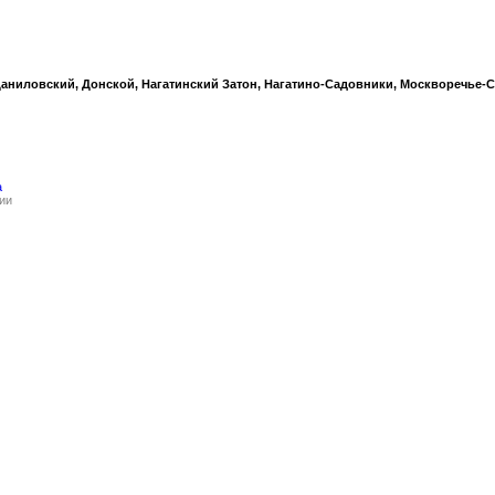
Даниловский, Донской, Нагатинский Затон, Нагатино-Садовники, Москворечье-
а
ии