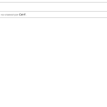
е на клавиатуре
Ctrl-F.