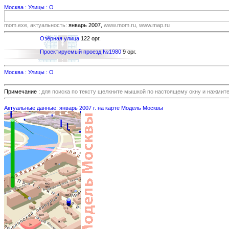
Москва : Улицы : О
mom.exe, актуальность:
январь 2007,
www.mom.ru, www.map.ru
Озёрная улица
122 орг.
Проектируемый проезд №1980
9 орг.
Москва : Улицы : О
Примечание :
для поиска по тексту щелкните мышкой по настоящему окну и нажмит
Актуальные данные: январь 2007 г. на карте Модель Москвы