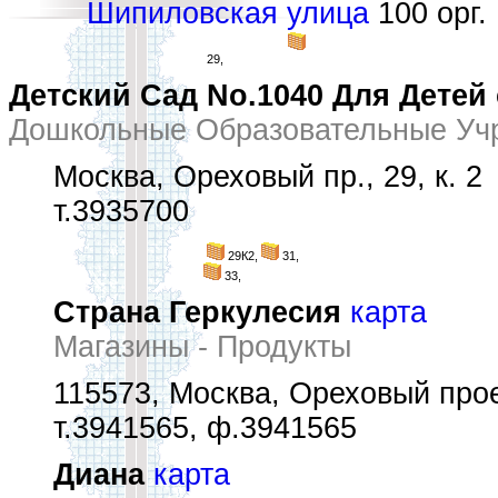
Шипиловская улица
100 орг.
29,
Детский Сад No.1040 Для Детей
Дошкольные Образовательные Уч
Москва, Ореховый пр., 29, к. 2
т.3935700
29К2,
31,
33,
Страна Геркулесия
карта
Магазины - Продукты
115573, Москва, Ореховый проез
т.3941565, ф.3941565
Диана
карта