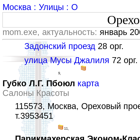
Москва : Улицы : О
Орехо
mom.exe, актуальность:
январь 20
Задонский проезд
28 орг.
улица Мусы Джалиля
72 орг.
9,
Губко Л.Г. Пбоюл
карта
Салоны Красоты
115573, Москва, Ореховый прое
т.3953451
11,
Парикмахерская Эконом-Кла