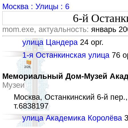
Москва : Улицы : 6
6-й Останк
mom.exe, актуальность:
январь 20
улица Цандера
24 орг.
1-я Останкинская улица
76 ор
2/28,
Мемориальный Дом-Музей Акад
Музеи
Москва, Останкинский 6-й пер.,
т.6838197
улица Академика Королёва
3