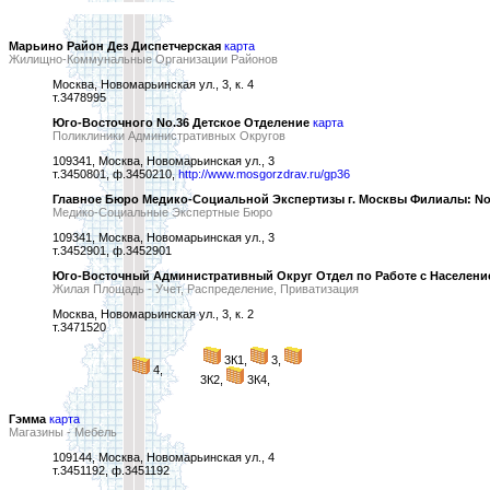
Марьино Район Дез Диспетчерская
карта
Жилищно-Коммунальные Организации Районов
Москва, Новомарьинская ул., 3, к. 4
т.3478995
Юго-Восточного No.36 Детское Отделение
карта
Поликлиники Административных Округов
109341, Москва, Новомарьинская ул., 3
т.3450801, ф.3450210,
http://www.mosgorzdrav.ru/gp36
Главное Бюро Медико-Социальной Экспертизы г. Москвы Филиалы: No
Медико-Социальные Экспертные Бюро
109341, Москва, Новомарьинская ул., 3
т.3452901, ф.3452901
Юго-Восточный Административный Округ Отдел по Работе с Населен
Жилая Площадь - Учет, Распределение, Приватизация
Москва, Новомарьинская ул., 3, к. 2
т.3471520
3К1,
3,
4,
3К2,
3К4,
Гэмма
карта
Магазины - Мебель
109144, Москва, Новомарьинская ул., 4
т.3451192, ф.3451192