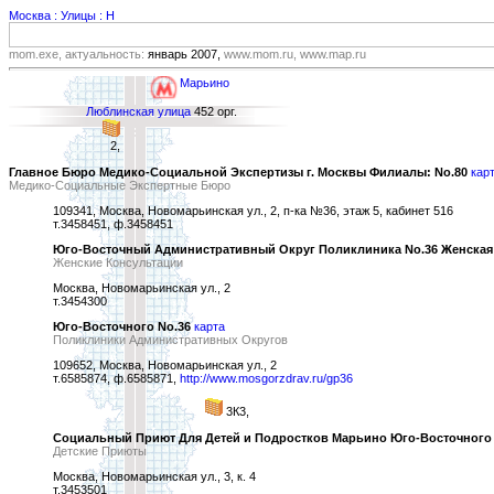
Москва : Улицы : Н
mom.exe, актуальность:
январь 2007,
www.mom.ru, www.map.ru
Марьино
Люблинская улица
452 орг.
2,
Главное Бюро Медико-Социальной Экспертизы г. Москвы Филиалы: No.80
кар
Медико-Социальные Экспертные Бюро
109341, Москва, Новомарьинская ул., 2, п-ка №36, этаж 5, кабинет 516
т.3458451, ф.3458451
Юго-Восточный Административный Округ Поликлиника No.36 Женская
Женские Консультации
Москва, Новомарьинская ул., 2
т.3454300
Юго-Восточного No.36
карта
Поликлиники Административных Округов
109652, Москва, Новомарьинская ул., 2
т.6585874, ф.6585871,
http://www.mosgorzdrav.ru/gp36
3К3,
Социальный Приют Для Детей и Подростков Марьино Юго-Восточного
Детские Приюты
Москва, Новомарьинская ул., 3, к. 4
т.3453501