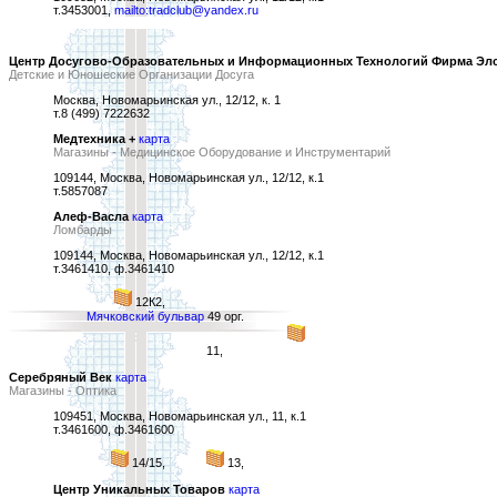
т.3453001,
mailto:tradclub@yandex.ru
Центр Досугово-Образовательных и Информационных Технологий Фирма Эл
Детские и Юношеские Организации Досуга
Москва, Новомарьинская ул., 12/12, к. 1
т.8 (499) 7222632
Медтехника +
карта
Магазины - Медицинское Оборудование и Инструментарий
109144, Москва, Новомарьинская ул., 12/12, к.1
т.5857087
Алеф-Васла
карта
Ломбарды
109144, Москва, Новомарьинская ул., 12/12, к.1
т.3461410, ф.3461410
12К2,
Мячковский бульвар
49 орг.
11,
Серебряный Век
карта
Магазины - Оптика
109451, Москва, Новомарьинская ул., 11, к.1
т.3461600, ф.3461600
14/15,
13,
Центр Уникальных Товаров
карта