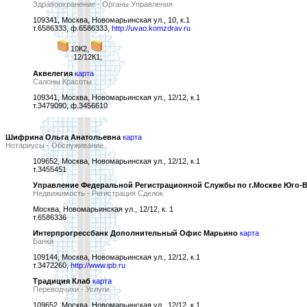
Здравоохранение - Органы Управления
109341, Москва, Новомарьинская ул., 10, к.1
т.6586333, ф.6586333,
http://uvao.komzdrav.ru
10К2,
12/12К1,
Аквелегия
карта
Салоны Красоты
109341, Москва, Новомарьинская ул., 12/12, к.1
т.3479090, ф.3456610
Шифрина Ольга Анатольевна
карта
Нотариусы - Обслуживание
109652, Москва, Новомарьинская ул., 12/12, к.1
т.3455451
Управление Федеральной Регистрационной Службы по г.Москве Юго-В
Недвижимость - Регистрация Сделок
Москва, Новомарьинская ул., 12/12, к. 1
т.6586336
Интерпрогрессбанк Дополнительный Офис Марьино
карта
Банки
109144, Москва, Новомарьинская ул., 12/12, к.1
т.3472260,
http://www.ipb.ru
Традиция Клаб
карта
Переводчики - Услуги
109652, Москва, Новомарьинская ул., 12/12, к.1