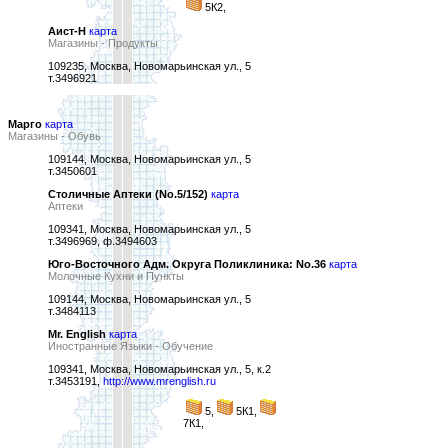
5К2,
Аист-Н
карта
Магазины - Продукты
109235, Москва, Новомарьинская ул., 5
т.3496921
Марго
карта
Магазины - Обувь
109144, Москва, Новомарьинская ул., 5
т.3450601
Столичные Аптеки (No.5/152)
карта
Аптеки
109341, Москва, Новомарьинская ул., 5
т.3496969, ф.3494603
Юго-Восточного Адм. Округа Поликлиника: No.36
карта
Молочные Кухни и Пункты
109144, Москва, Новомарьинская ул., 5
т.3484113
Mr. English
карта
Иностранные Языки - Обучение
109341, Москва, Новомарьинская ул., 5, к.2
т.3453191,
http://www.mrenglish.ru
5,
5К1,
7К1,