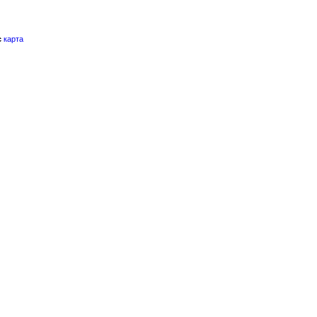
с
карта