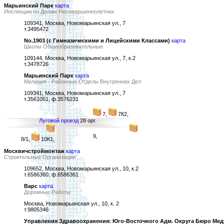
Марьинский Парк
карта
Инспекции по Делам Несовершеннолетних
109341, Москва, Новомарьинская ул., 7
т.3495472
No.1903 (с Гимназическими и Лицейскими Классами)
карта
Школы Общеобразовательные
109144, Москва, Новомарьинская ул., 7, к.2
т.3478726
Марьинский Парк
карта
Милиция - Районные Отделы Внутренних Дел
109341, Москва, Новомарьинская ул., 7
т.3561051, ф.3576231
7,
7К2,
Луговой проезд
28 орг.
9,
8/1,
10К1,
Москвичстроймонтаж
карта
Строительные Организации
109652, Москва, Новомарьинская ул., 10, к.2
т.6586360, ф.6586361
Варс
карта
Дорожные Работы
Москва, Новомарьинская ул., 10, к. 2
т.9805346
Управления Здравоохранения: Юго-Восточного Адм. Округа Бюро Мед