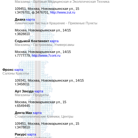
Магазины - Бытовая Медицинская и Экологическая Техника
109451, Москва, Новомарьинская ул., 15
т.3476701, ф.3476701,
http://www.zut.ru
Диана
карта
Химическая Чистка и Крашение - Приемные Пункты
Москва, Новомарьинская ул., 14/15
т.3828810
Седьмой Континент
карта
Магазины - Гастрономы, Универсамы
Москва, Новомарьинская ул., 14/15
т.7777779,
http://www.7cont.ru
Фронс
карта
Салоны Красоты
109341, Москва, Новомарьинская ул., 14/15
т.3458011
Арт Звезда
карта
Магазины - Продукты
Москва, Новомарьинская ул., 15
т.6549445
Дента Мах
карта
Стоматологические Клиники, Центры
109451, Москва, Новомарьинская ул., 15
т.3478810
Ракурс
карта