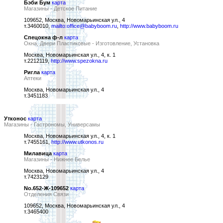
Бэби Бум
карта
Магазины - Детское Питание
109652, Москва, Новомарьинская ул., 4
т.3460010,
mailto:office@babyboom.ru
,
http://www.babyboom.ru
Спецокна ф-л
карта
Окна, Двери Пластиковые - Изготовление, Установка
Москва, Новомарьинская ул., 4, к. 1
т.2212119,
http://www.spezokna.ru
Ригла
карта
Аптеки
Москва, Новомарьинская ул., 4
т.3451183
Утконос
карта
Магазины - Гастрономы, Универсамы
Москва, Новомарьинская ул., 4, к. 1
т.7455161,
http://www.utkonos.ru
Милавица
карта
Магазины - Нижнее Белье
Москва, Новомарьинская ул., 4
т.7423129
No.652-Ж-109652
карта
Отделения Связи
109652, Москва, Новомарьинская ул., 4
т.3465400